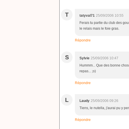
T
tatyval71
25/09/2006 10:55
Ferais tu partie du club des g
le relais mais le foie gras.
Répondre
S
Sylvie
25/09/2006 10:47
Hummm... Que des bonne choses 
repas... ;o)
Répondre
L
Laudy
25/09/2006 09:26
Tiens, le nutella, j'aurai pu y p
Répondre