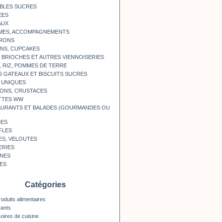
BLES SUCRES
EES
AUX
MES, ACCOMPAGNEMENTS
RONS
NS, CUPCAKES
, BRIOCHES ET AUTRES VIENNOISERIES
, RIZ, POMMES DE TERRE
S GATEAUX ET BISCUITS SUCRES
 UNIQUES
ONS, CRUSTACES
TTES WW
AURANTS ET BALADES (GOURMANDES OU
DES
FLES
ES, VELOUTES
ERIES
INES
ES
Catégories
roduits alimentaires
rants
oires de cuisine