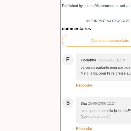
commenter cet art
Published by helene06
<< FONDANT AU CHOCOLAT 
commentaires
Ajouter un commentaire
F
Florianna
30/09/2006 11:19
Je serais partante pour partager
Merci à toi, pour t'etre prêtée au 
Répondre
$
$ha
25/09/2006 12:27
mmm pour le nutella je te suis!!!
(j'adore le praliné!)
Répondre