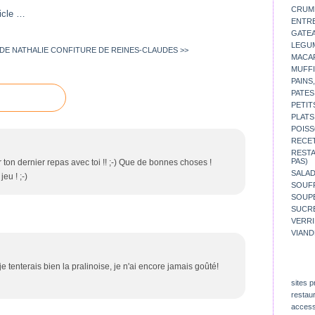
CRUM
icle
…
ENTR
GATE
LEGU
DE NATHALIE
CONFITURE DE REINES-CLAUDES >>
MACA
MUFFI
PAINS
PATES
PETIT
PLATS
POISS
RECE
REST
PAS)
 ton dernier repas avec toi !! ;-) Que de bonnes choses !
SALA
jeu ! ;-)
SOUF
SOUP
SUCR
VERR
VIAND
je tenterais bien la pralinoise, je n'ai encore jamais goûté!
sites p
restau
access