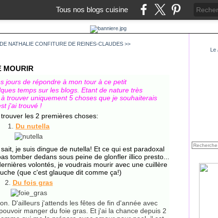
Tous nos blogs cuisine
DE NATHALIE
CONFITURE DE REINES-CLAUDES >>
Le
E MOURIR
s jours de répondre à mon tour à ce petit
lques temps sur les blogs. Etant de nature très
à trouver uniquement 5 choses que je souhaiterais
 j'ai trouvé !
à trouver les 2 premières choses:
1.
Du
nutella
sait, je suis dingue de nutella! Et ce qui est paradoxal
pas tomber dedans sous peine de glonfler illico presto...
ernières volontés, je voudrais mourir avec une cuillère
ouche (que c'est glauque dit comme ça!)
2.
D
u fois gras
 D'ailleurs j'attends les fêtes de fin d'année avec
pouvoir manger du foie gras. Et j'ai la chance depuis 2