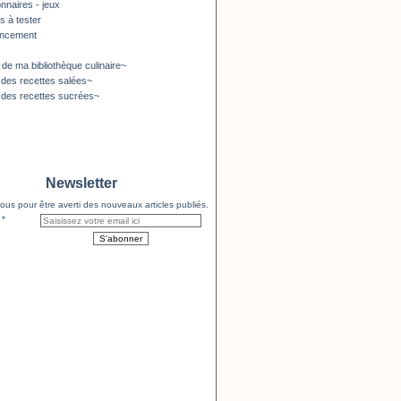
nnaires - jeux
s à tester
encement
 de ma bibliothèque culinaire~
 des recettes salées~
 des recettes sucrées~
Newsletter
us pour être averti des nouveaux articles publiés.