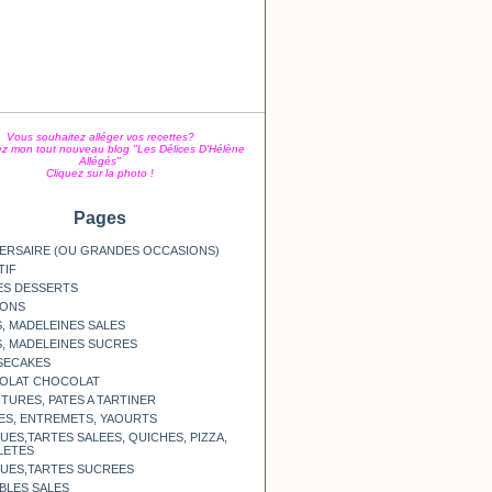
Vous souhaitez alléger vos recettes?
z mon tout nouveau blog "Les Délices D'Hélène
Allégés"
Cliquez sur la photo !
Pages
ERSAIRE (OU GRANDES OCCASIONS)
TIF
ES DESSERTS
SONS
, MADELEINES SALES
, MADELEINES SUCRES
SECAKES
OLAT CHOCOLAT
TURES, PATES A TARTINER
ES, ENTREMETS, YAOURTS
ES,TARTES SALEES, QUICHES, PIZZA,
LETES
UES,TARTES SUCREES
BLES SALES