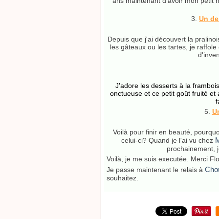
ans maintenant d'avoir mon petit 
3.
Un de
Depuis que j'ai découvert la pralino
les gâteaux ou les tartes, je raffol
d'inve
J'adore les desserts à la framboi
onctueuse et ce petit goût fruité 
f
5.
U
Voilà pour finir en beauté, pourqu
celui-ci? Quand je l'ai vu chez
prochainement, je
Voilà, je me suis executée. Merci Fl
Cho
Je passe maintenant le relais à
souhaitez.