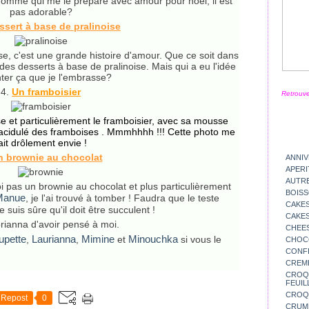
homme qui me le prépare avec amour pour noel, il est
pas adorable?
ssert à base de pralinoise
ise, c'est une grande histoire d'amour. Que ce soit dans
e des desserts à base de pralinoise. Mais qui a eu l'idée
nter ça que je l'embrasse?
4.
Un framboisier
Retrouve
se et particulièrement le framboisier, avec sa mousse
et acidulé des framboises . Mmmhhhh !!! Cette photo me
ait drôlement envie !
n brownie au chocolat
ANNIV
APERI
AUTR
oi pas un brownie au chocolat et plus particulièrement
BOIS
Manue
, je l'ai trouvé à tomber ! Faudra que le teste
CAKES
 suis sûre qu'il doit être succulent !
CAKES
orianna d'avoir pensé à moi.
CHEE
upette
Laurianna
Mimine
Minouchka
,
,
et
si vous le
CHOC
CONFI
CREM
CROQU
FEUIL
CROQ
Repost
0
CRUM