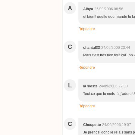
A
Alhya
25/09/2006 08:58
et bien!! quelle gourmande tu fais
Répondre
C
chantal33
24/09/2006 23:44
Mais c'est très bon tout ça!...on 
Répondre
L
la sieste
24/09/2006 22:30
Tout ce que tu mets là, j'adore! 
Répondre
C
Choupette
24/09/2006 19:07
Je prendsi donc le relais sans 