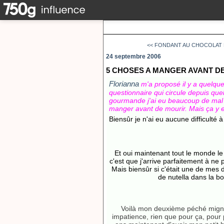
<< FONDANT AU CHOCOLAT 
24 septembre 2006
5 CHOSES A MANGER AVANT D
Florianna
m'a proposé il y a quelque
questionnaire qui circule depuis que
gourmande j'ai eu beaucoup de mal 
manger avant de mourir. Mais ça y est
Biensûr je n'ai eu aucune difficulté 
Et oui maintenant tout le monde le 
c'est que j'arrive parfaitement à ne 
Mais biensûr si c'était une de mes d
de nutella dans la b
Voilà mon deuxième péché mignon.
impatience, rien que pour ça, pour 