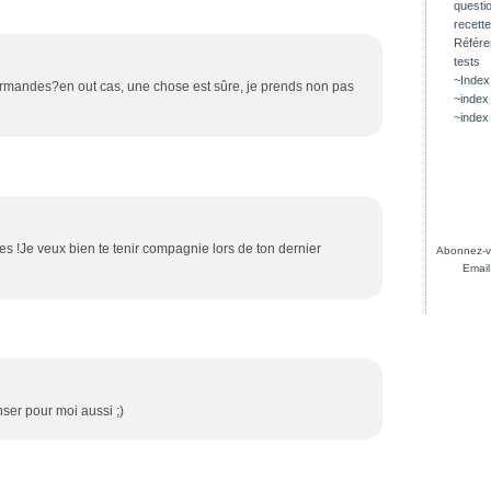
questio
recette
Référ
tests
~Index
ourmandes?en out cas, une chose est sûre, je prends non pas
~index
~index
!Je veux bien te tenir compagnie lors de ton dernier
Abonnez-vo
Email
enser pour moi aussi ;)