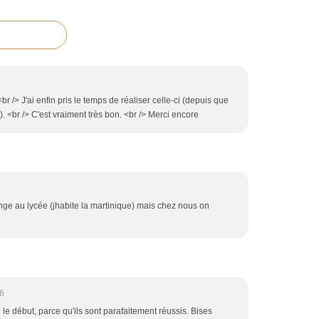
br /> J'ai enfin pris le temps de réaliser celle-ci (depuis que
.). <br /> C'est vraiment très bon. <br /> Merci encore
nge au lycée (jhabite la martinique) mais chez nous on
6
e début, parce qu'ils sont parafaitement réussis. Bises