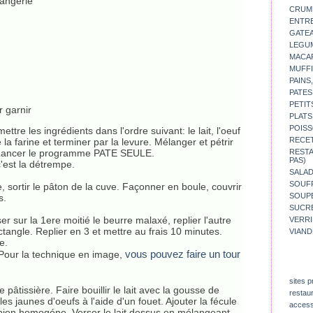
langerie
CRUM
ENTR
GATE
LEGU
MACA
MUFFI
PAINS
PATES
PETIT
r garnir
PLATS
POISS
tre les ingrédients dans l'ordre suivant: le lait, l'oeuf
RECE
e la farine et terminer par la levure. Mélanger et pétrir
e. Lancer le programme PATE SEULE.
REST
PAS)
c'est la détrempe.
SALA
SOUF
 sortir le pâton de la cuve. Façonner en boule, couvrir
SOUP
s.
SUCR
r sur la 1ere moitié le beurre malaxé, replier l'autre
VERR
ctangle. Replier en 3 et mettre au frais 10 minutes.
VIAND
e.
vous pouvez faire un tour
. Pour la technique en image,
sites p
âtissière. Faire bouillir le lait avec la gousse de
restau
les jaunes d'oeufs à l'aide d'un fouet. Ajouter la fécule
access
bien homogéne. Verser le lait dessus en mélangeant