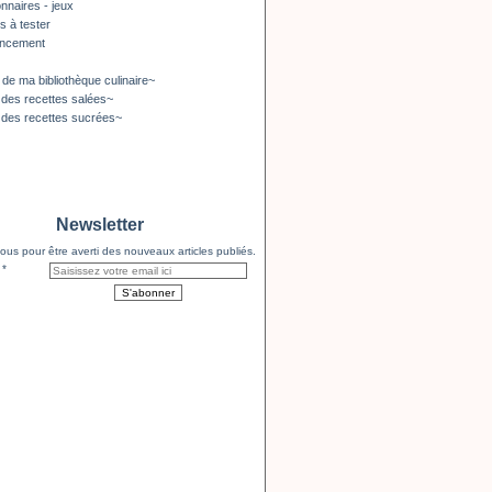
nnaires - jeux
s à tester
encement
 de ma bibliothèque culinaire~
 des recettes salées~
 des recettes sucrées~
Newsletter
us pour être averti des nouveaux articles publiés.