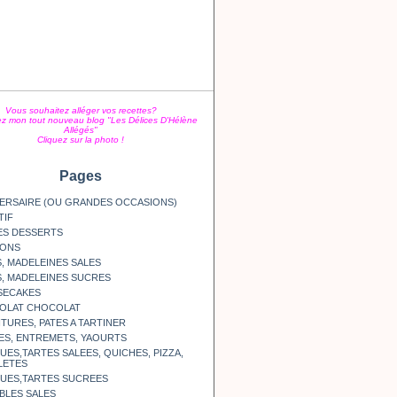
Vous souhaitez alléger vos recettes?
z mon tout nouveau blog "Les Délices D'Hélène
Allégés"
Cliquez sur la photo !
Pages
ERSAIRE (OU GRANDES OCCASIONS)
TIF
ES DESSERTS
SONS
, MADELEINES SALES
, MADELEINES SUCRES
SECAKES
OLAT CHOCOLAT
TURES, PATES A TARTINER
ES, ENTREMETS, YAOURTS
ES,TARTES SALEES, QUICHES, PIZZA,
LETES
UES,TARTES SUCREES
BLES SALES