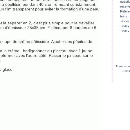
questio
 à ébullition pendant 40 s en remuant constamment.
recette
un film transparent pour eviter la formation d'une peau
Référ
tests
~Index
t la séparer en 2, c'est plus simple pour la travailler
~index
 mm d'épaisseur 25x35 cm. Y découper 8 bandes de 6
~index
 soupe de crème pâtissière. Ajouter des pépites de
sur la crème, badigeonner au pinceau avec 1 jaune
efermer avec l'autre côté. Passer le pinceau sur le
.
Abonnez-vo
 glace.
Email