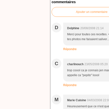
commentaires
Ajouter un commentaire
D
Delphine
20/08/2008 21:14
Merci pour toutes ces recettes. <
tes photos me faisaient saliver..
Répondre
C
charlinouch
23/05/2008 05:20
trop coool ca je connais jen ma
appelle ca "pepito" loool
Répondre
M
Marie Cuisine
04/03/2008 22:0
Heureusement que ce n'est que l