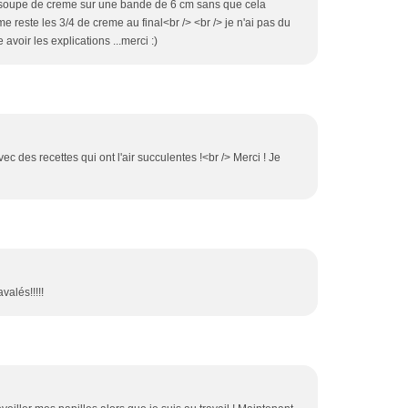
 à soupe de creme sur une bande de 6 cm sans que cela
me reste les 3/4 de creme au final<br /> <br /> je n'ai pas du
e avoir les explications ...merci :)
ec des recettes qui ont l'air succulentes !<br /> Merci ! Je
valés!!!!!