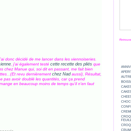
Retrouve
ai donc décidé de me lancer dans les viennoiseries.
sienne
cette recette des pliés
, j'ai également testé
que
ANNIV
ps chez Manue qui, soi dit en passant, me fait bien
APERI
chez Nad
ttes...(Et revu dernièrement
aussi), Résultat,
AUTR
ne pas avoir doublé les quantités, car ça prend
BOIS
 mange en beaucoup moins de temps qu'il n'en faut
CAKES
CAKES
CHEE
CHOC
CONFI
CREM
CROQU
FEUIL
CROQ
CRUM