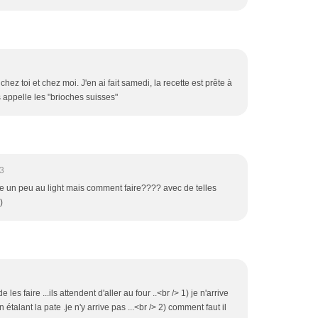
ez toi et chez moi. J'en ai fait samedi, la recette est prête à
 appelle les "brioches suisses"
3
e un peu au light mais comment faire???? avec de telles
)
 les faire ...ils attendent d'aller au four ..<br /> 1) je n'arrive
talant la pate .je n'y arrive pas ...<br /> 2) comment faut il