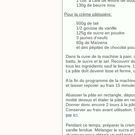
1 cuil. à café de levure de bou
130g de beurre mou
Pour la crème pâtissière:
500g de lait
1/2 gousse de vanille
125g de sucre en poudre
3 jaunes d'oeufs
60g de Maïzena
et des pépites de chocolat pou
Dans la cuve de la machine à pain, met
battu, le sucre et le sel. Recouvrir d
tous les ingrédients sauf le beurr
La pâte doît devenir lisse et ferme, 
A la fin du programme de la machine,
et laisser reposer au frais 15 minute
Abaisser la pâte en rectangle, dépose
moitié dessus et étaler la pâte en re
Donner donc encore 2 tours à la pât
Conserver au frais avant utilisation
par ici
.
Pendant ce temps, préparer la crème p
vanille fendue. Mélanger le sucre et 
et remuer pour obtenir un mélange 