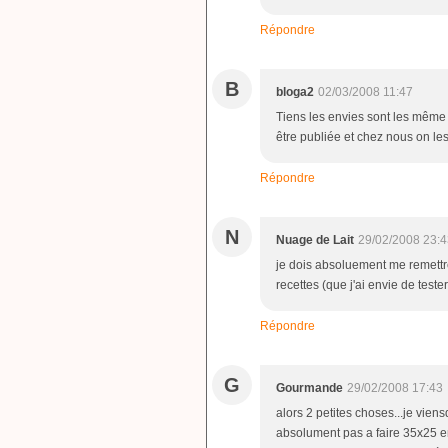
Répondre
B
bloga2
02/03/2008 11:47
Tiens les envies sont les même ch
être publiée et chez nous on les
Répondre
N
Nuage de Lait
29/02/2008 23:4
je dois absoluement me remettr
recettes (que j'ai envie de tester
Répondre
G
Gourmande
29/02/2008 17:43
alors 2 petites choses...je viensde
absolument pas a faire 35x25 en é