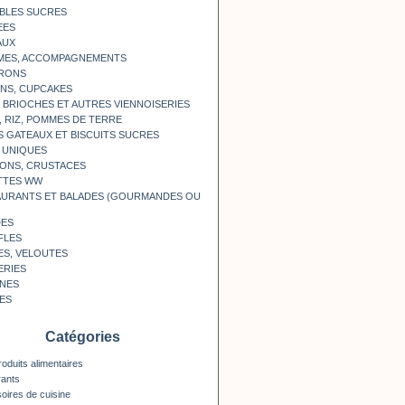
BLES SUCRES
EES
AUX
MES, ACCOMPAGNEMENTS
RONS
NS, CUPCAKES
, BRIOCHES ET AUTRES VIENNOISERIES
, RIZ, POMMES DE TERRE
S GATEAUX ET BISCUITS SUCRES
 UNIQUES
ONS, CRUSTACES
TTES WW
AURANTS ET BALADES (GOURMANDES OU
DES
FLES
ES, VELOUTES
ERIES
INES
ES
Catégories
roduits alimentaires
rants
oires de cuisine