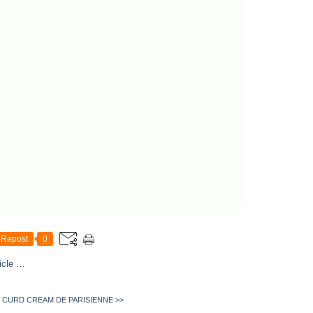
Repost
0
icle
…
 CURD
CREAM DE PARISIENNE >>