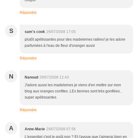
coups!
Répondre
S
sam's cook
29/07/2008 17:05
plutôt apétissantes pour des madeleines ratées! je les adore
parfumées à l'eau de fleur d'oranger aussi
Répondre
N
Nanoud
29/07/2008 12:43
J'adore aussi les madeleines je viens d'en mettre sur mon
blog aux oranges confites .LEs tiennes sont très gonflées ,
super apétissantes
Répondre
A
Anne-Marie
29/07/2008 07:56
L'essentiel c'est le goût non ? Et j'avoue que j'aimerai bien en