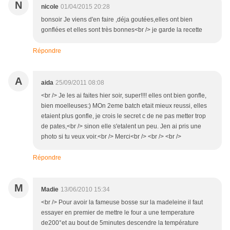
N
nicole
01/04/2015 20:28
bonsoir Je viens d'en faire ,déja goutées,elles ont bien
gonflées et elles sont très bonnes<br /> je garde la recette
Répondre
A
aida
25/09/2011 08:08
<br /> Je les ai faites hier soir, super!!!! elles ont bien gonfle,
bien moelleuses:) MOn 2eme batch etait mieux reussi, elles
etaient plus gonfle, je crois le secret c de ne pas metter trop
de pates,<br /> sinon elle s'etalent un peu. Jen ai pris une
photo si tu veux voir.<br /> Merci<br /> <br /> <br />
Répondre
M
Madie
13/06/2010 15:34
<br /> Pour avoir la fameuse bosse sur la madeleine il faut
essayer en premier de mettre le four a une temperature
de200°et au bout de 5minutes descendre la température