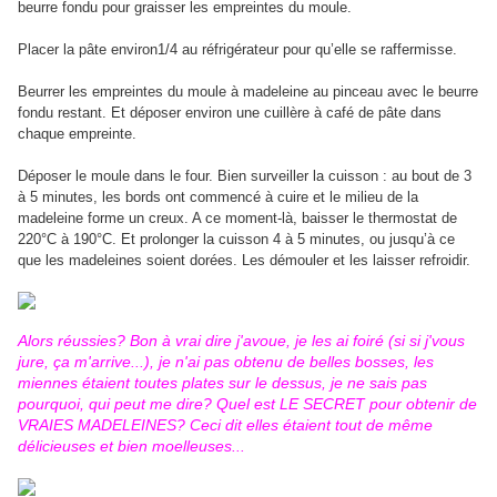
beurre fondu pour graisser les empreintes du moule.
Placer la pâte environ1/4 au réfrigérateur pour qu’elle se raffermisse.
Beurrer les empreintes du moule à madeleine au pinceau avec le beurre
fondu restant. Et déposer environ une cuillère à café de pâte dans
chaque empreinte.
Déposer le moule dans le four. Bien surveiller la cuisson : au bout de 3
à 5 minutes, les bords ont commencé à cuire et le milieu de la
madeleine forme un creux. A ce moment-là, baisser le thermostat de
220°C à 190°C. Et prolonger la cuisson 4 à 5 minutes, ou jusqu’à ce
que les madeleines soient dorées. Les démouler et les laisser refroidir.
Alors réussies? Bon à vrai dire j'avoue, je les ai foiré (si si j'vous
jure, ça m'arrive...), je n'ai pas obtenu de belles bosses, les
miennes étaient toutes plates sur le dessus, je ne sais pas
pourquoi, qui peut me dire? Quel est LE SECRET pour obtenir de
VRAIES MADELEINES? Ceci dit elles étaient tout de même
délicieuses et bien moelleuses...