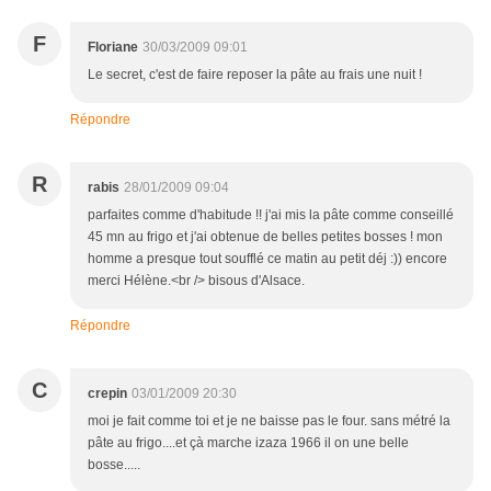
F
Floriane
30/03/2009 09:01
Le secret, c'est de faire reposer la pâte au frais une nuit !
Répondre
R
rabis
28/01/2009 09:04
parfaites comme d'habitude !! j'ai mis la pâte comme conseillé
45 mn au frigo et j'ai obtenue de belles petites bosses ! mon
homme a presque tout soufflé ce matin au petit déj :)) encore
merci Hélène.<br /> bisous d'Alsace.
Répondre
C
crepin
03/01/2009 20:30
moi je fait comme toi et je ne baisse pas le four. sans métré la
pâte au frigo....et çà marche izaza 1966 il on une belle
bosse.....