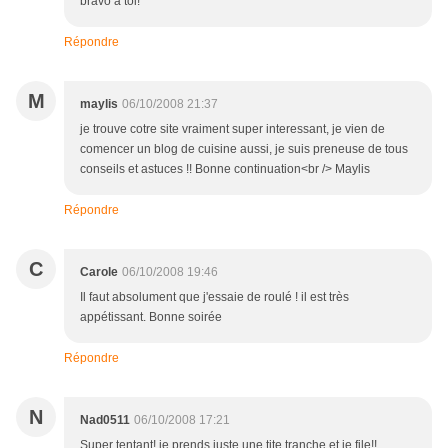
bravo à toi!
Répondre
M
maylis
06/10/2008 21:37
je trouve cotre site vraiment super interessant, je vien de
comencer un blog de cuisine aussi, je suis preneuse de tous
conseils et astuces !! Bonne continuation<br /> Maylis
Répondre
C
Carole
06/10/2008 19:46
Il faut absolument que j'essaie de roulé ! il est très
appétissant. Bonne soirée
Répondre
N
Nad0511
06/10/2008 17:21
Super tentant! je prends juste une tite tranche et je file!!