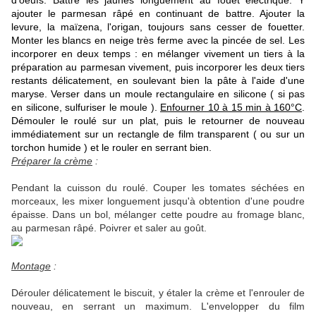
d'oeufs. Battre les jaunes longuement au fouet éléctrique. Y
ajouter le parmesan râpé en continuant de battre. Ajouter la
levure, la maïzena, l'origan, toujours sans cesser de fouetter.
Monter les blancs en neige très ferme avec la pincée de sel. Les
incorporer en deux temps : en mélanger vivement un tiers à la
préparation au parmesan vivement, puis incorporer les deux tiers
restants délicatement, en soulevant bien la pâte à l'aide d'une
maryse. Verser dans un moule rectangulaire en silicone ( si pas
en silicone, sulfuriser le moule ).
Enfourner 10 à 15 min à 160°C
.
Démouler le roulé sur un plat, puis le retourner de nouveau
immédiatement sur un rectangle de film transparent ( ou sur un
torchon humide ) et le rouler en serrant bien.
Préparer la crème
:
Pendant la cuisson du roulé. Couper les tomates séchées en
morceaux, les mixer longuement jusqu'à obtention d'une poudre
épaisse. Dans un bol, mélanger cette poudre au fromage blanc,
au parmesan râpé. Poivrer et saler au goût.
Montage
:
Dérouler délicatement le biscuit, y étaler la crème et l'enrouler de
nouveau, en serrant un maximum. L'envelopper du film