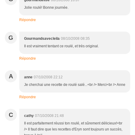
gourmandelise
08/10/2008 16:07
Jolie roulé! Bonne journée.
Répondre
G
Gourmandsavecleila
08/10/2008 08:35
Il est vraiment tentant ce roulé, et très original.
Répondre
A
anne
07/10/2008 22:12
Je cherchai une recette de roulé salé...<br /> Merci<br /> Anne
Répondre
C
cathy
07/10/2008 21:48
Il est parfaitement réussi ton roulé, et sûrement délicieux!<br
/> Il faut dire que les recettes d'Eryn sont toujours un succès,