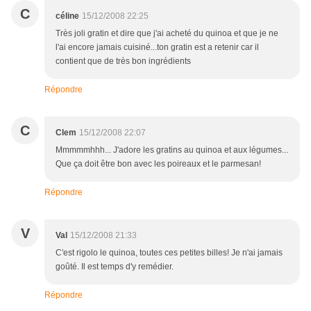
C
céline
15/12/2008 22:25
Très joli gratin et dire que j'ai acheté du quinoa et que je ne
l'ai encore jamais cuisiné...ton gratin est a retenir car il
contient que de très bon ingrédients
Répondre
C
Clem
15/12/2008 22:07
Mmmmmhhh... J'adore les gratins au quinoa et aux légumes...
Que ça doit être bon avec les poireaux et le parmesan!
Répondre
V
Val
15/12/2008 21:33
C'est rigolo le quinoa, toutes ces petites billes! Je n'ai jamais
goûté. Il est temps d'y remédier.
Répondre