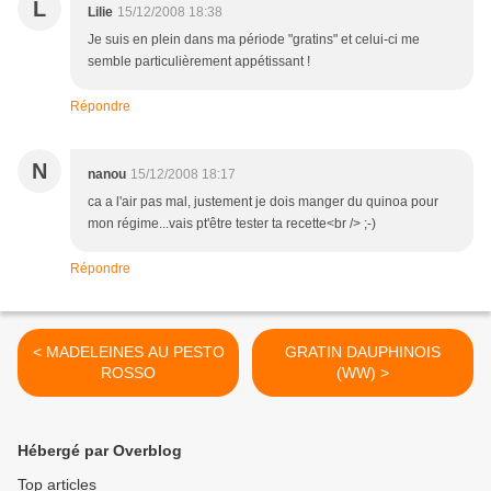
L
Lilie
15/12/2008 18:38
Je suis en plein dans ma période "gratins" et celui-ci me
semble particulièrement appétissant !
Répondre
N
nanou
15/12/2008 18:17
ca a l'air pas mal, justement je dois manger du quinoa pour
mon régime...vais pt'être tester ta recette<br /> ;-)
Répondre
< MADELEINES AU PESTO
GRATIN DAUPHINOIS
ROSSO
(WW) >
Hébergé par Overblog
Top articles