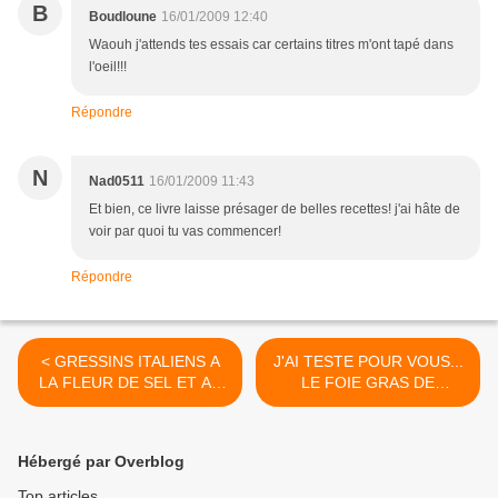
B
Boudloune
16/01/2009 12:40
Waouh j'attends tes essais car certains titres m'ont tapé dans
l'oeil!!!
Répondre
N
Nad0511
16/01/2009 11:43
Et bien, ce livre laisse présager de belles recettes! j'ai hâte de
voir par quoi tu vas commencer!
Répondre
< GRESSINS ITALIENS A
J'AI TESTE POUR VOUS...
LA FLEUR DE SEL ET AU
LE FOIE GRAS DE
POIVRE DE SECHUAN
CANARD LE 1908 >
Hébergé par Overblog
Top articles