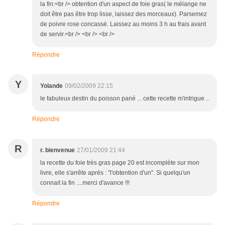
la fin:<br /> obtention d'un aspect de foie gras( le mélange ne
doit être pas être trop lisse, laissez des morceaux). Parsemez
de poivre rose concassé. Laissez au moins 3 h au frais avant
de servir.<br /> <br /> <br />
Répondre
Y
Yolande
09/02/2009 22:15
le fabuleux destin du poisson pané ... cette recette m'intrigue ..
Répondre
R
r. bienvenue
27/01/2009 21:44
la recette du foie très gras page 20 est incomplète sur mon
livre, elle s'arrête après : "l'obtention d'un". Si quelqu'un
connait la fin ....merci d'avance !!!
Répondre