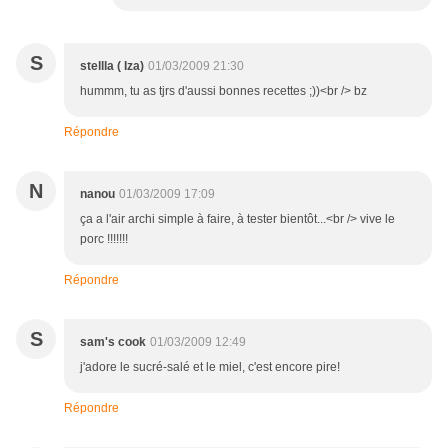
S
stellla ( Iza)
01/03/2009 21:30
hummm, tu as tjrs d'aussi bonnes recettes ;))<br /> bz
Répondre
N
nanou
01/03/2009 17:09
ça a l'air archi simple à faire, à tester bientôt...<br /> vive le
porc !!!!!!!
Répondre
S
sam's cook
01/03/2009 12:49
j'adore le sucré-salé et le miel, c'est encore pire!
Répondre