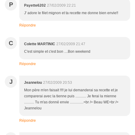
P
Payette6202
27/02/2009 22:21
J' adore le filet mignon et ta recette me donne bien envie!!
Répondre
C
Colette MARTINIC
27/02/2009 21:47
C'est simple et c'est bon ....Bon weekend
Répondre
J
Jeannelou
27/02/2009 20:53
Mon père m'en faisait !!!! je lui demanderai sa recette et je
comparerai avec la tienne puis ............ Je ferai la mienne
........... Tu m'as donné envie ...............<br /> Beau WE<br />
Jeannelou
Répondre