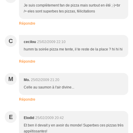
Je suis complètement fan de pizza mais surtout en été ;-)<br
/> eles sont superbes tes pizzas, félicitations
Répondre
C
cecilou
25/02/2009 22:10
humm ta soirée pizza me tente, il te reste de la place ? hi hi hi
Répondre
M
Mo.
25/02/2009 21:20
Celle au saumon à l'air divine...
Répondre
E
Elodid
25/02/2009 20:42
Et ben il devait y en avoir du monde! Superbes ces pizzas très
appétissantes!