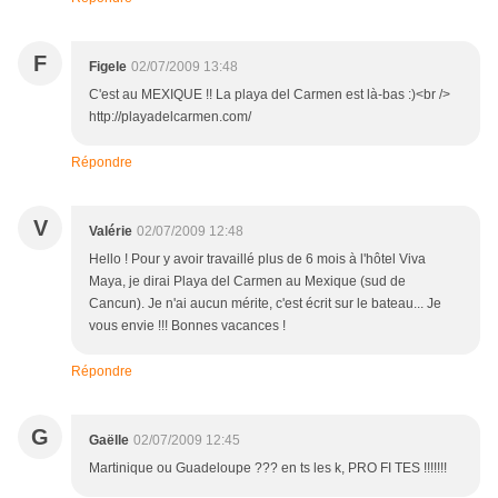
F
Figele
02/07/2009 13:48
C'est au MEXIQUE !! La playa del Carmen est là-bas :)<br />
http://playadelcarmen.com/
Répondre
V
Valérie
02/07/2009 12:48
Hello ! Pour y avoir travaillé plus de 6 mois à l'hôtel Viva
Maya, je dirai Playa del Carmen au Mexique (sud de
Cancun). Je n'ai aucun mérite, c'est écrit sur le bateau... Je
vous envie !!! Bonnes vacances !
Répondre
G
Gaëlle
02/07/2009 12:45
Martinique ou Guadeloupe ??? en ts les k, PRO FI TES !!!!!!!