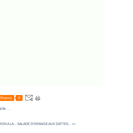
Repost
0
icle
…
N A LA...
SALADE D'ORANGE AUX DATTES... >>