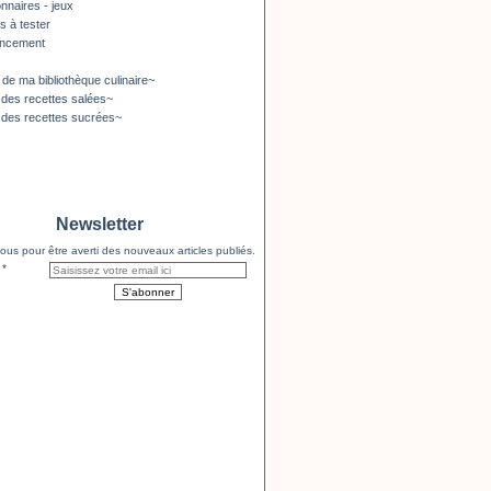
nnaires - jeux
s à tester
encement
 de ma bibliothèque culinaire~
 des recettes salées~
 des recettes sucrées~
Newsletter
us pour être averti des nouveaux articles publiés.