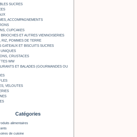
BLES SUCRES
EES
AUX
MES, ACCOMPAGNEMENTS
RONS
NS, CUPCAKES
, BRIOCHES ET AUTRES VIENNOISERIES
, RIZ, POMMES DE TERRE
S GATEAUX ET BISCUITS SUCRES
 UNIQUES
ONS, CRUSTACES
TTES WW
AURANTS ET BALADES (GOURMANDES OU
DES
FLES
ES, VELOUTES
ERIES
INES
ES
Catégories
roduits alimentaires
rants
oires de cuisine