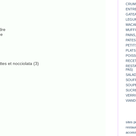
CRUM
ENTR
GATE
LEGU
MACA
dre
MUFFI
ue
PAINS
PATES
PETIT
PLATS
POISS
RECE
REST
PAS)
SALA
SOUF
SOUP
SUCR
VERR
VIAND
sites p
restau
access