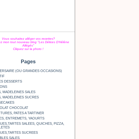
Vous souhaitez alléger vos recettes?
z mon tout nouveau blog "Les Délices D'Hélène
Allégés"
Cliquez sur la photo !
Pages
ERSAIRE (OU GRANDES OCCASIONS)
TIF
ES DESSERTS
SONS
, MADELEINES SALES
, MADELEINES SUCRES
SECAKES
OLAT CHOCOLAT
TURES, PATES A TARTINER
ES, ENTREMETS, YAOURTS
ES,TARTES SALEES, QUICHES, PIZZA,
LETES
UES,TARTES SUCREES
BLES SALES