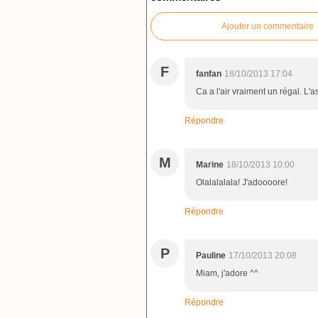
Ajouter un commentaire
F
fanfan
18/10/2013 17:04
Ca a l'air vraiment un régal. L'
Répondre
M
Marine
18/10/2013 10:00
Olalalalala! J'adoooore!
Répondre
P
Pauline
17/10/2013 20:08
Miam, j'adore ^^
Répondre