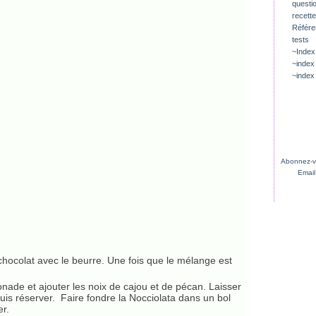
questio
recette
Référ
tests
~Index
~index
~index
Abonnez-vo
Email
chocolat avec le beurre. Une fois que le mélange est
nade et ajouter les noix de cajou et de pécan. Laisser
puis réserver. Faire fondre la Nocciolata dans un bol
r.