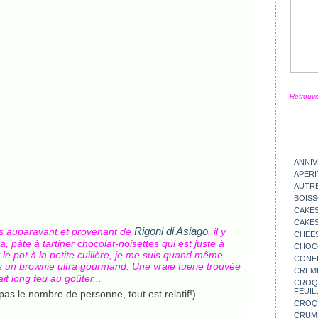
Retrouve
ANNIV
APERI
AUTR
BOIS
CAKES
CAKES
Rigoni di Asiago
rs auparavant et provenant de
, il y
CHEE
a, pâte à tartiner chocolat-noisettes qui est juste à
CHOC
 le pot à la petite cuillère, je me suis quand même
CONFI
ns un brownie ultra gourmand. Une vraie tuerie trouvée
CREM
ait long feu au goûter...
CROQU
FEUIL
 le nombre de personne, tout est relatif!)
CROQ
CRUM