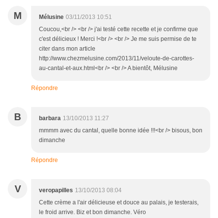
M
Mélusine
03/11/2013 10:51
Coucou,<br /> <br /> j'ai testé cette recette et je confirme que
c'est délicieux ! Merci !<br /> <br /> Je me suis permise de te
citer dans mon article
http://www.chezmelusine.com/2013/11/veloute-de-carottes-
au-cantal-et-aux.html<br /> <br /> A bientôt, Mélusine
Répondre
B
barbara
13/10/2013 11:27
mmmm avec du cantal, quelle bonne idée !!!<br /> bisous, bon
dimanche
Répondre
V
veropapilles
13/10/2013 08:04
Cette crème a l'air délicieuse et douce au palais, je testerais,
le froid arrive. Biz et bon dimanche. Véro