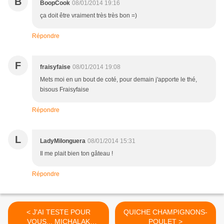
B
BoopCook
08/01/2014 19:16
ça doit être vraiment très très bon =)
Répondre
F
fraisyfaise
08/01/2014 19:08
Mets moi en un bout de coté, pour demain j'apporte le thé,
bisous Fraisyfaise
Répondre
L
LadyMilonguera
08/01/2014 15:31
Il me plait bien ton gâteau !
Répondre
< J'AI TESTE POUR
QUICHE CHAMPIGNONS-
VOUS... MICHALAK
POULET >