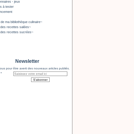
nnaires - jeux
s à tester
encement
 de ma bibliothèque culinaire~
 des recettes salées~
 des recettes sucrées~
Newsletter
us pour être averti des nouveaux articles publiés.