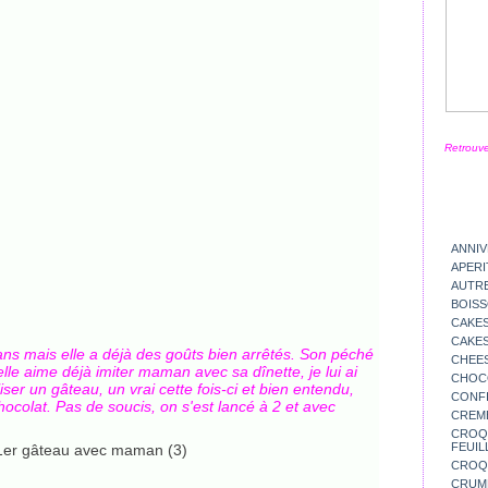
Retrouve
ANNIV
APERI
AUTR
BOIS
CAKES
CAKES
ns mais elle a déjà des goûts bien arrêtés. Son péché
CHEE
le aime déjà imiter maman avec sa dînette, je lui ai
CHOC
iser un gâteau, un vrai cette fois-ci et bien entendu,
CONFI
ocolat. Pas de soucis, on s'est lancé à 2 et avec
CREM
CROQU
FEUIL
CROQ
CRUM