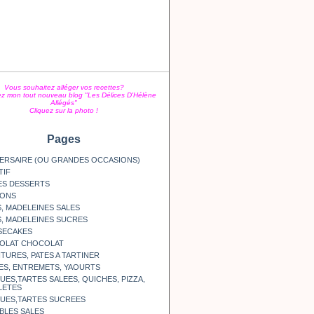
Vous souhaitez alléger vos recettes?
z mon tout nouveau blog "Les Délices D'Hélène
Allégés"
Cliquez sur la photo !
Pages
ERSAIRE (OU GRANDES OCCASIONS)
TIF
ES DESSERTS
SONS
, MADELEINES SALES
, MADELEINES SUCRES
SECAKES
OLAT CHOCOLAT
TURES, PATES A TARTINER
ES, ENTREMETS, YAOURTS
ES,TARTES SALEES, QUICHES, PIZZA,
LETES
UES,TARTES SUCREES
BLES SALES