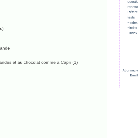
questio
recette
Référ
tests
~Index
s)
~index
~index
mande
Abonnez-vo
Email