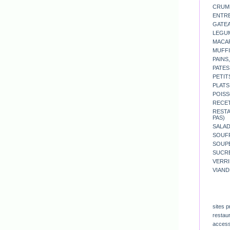
CRUM
ENTR
GATE
LEGU
MACA
MUFFI
PAINS
PATES
PETIT
PLATS
POISS
RECE
REST
PAS)
SALA
SOUF
SOUP
SUCR
VERR
VIAND
sites p
restau
access