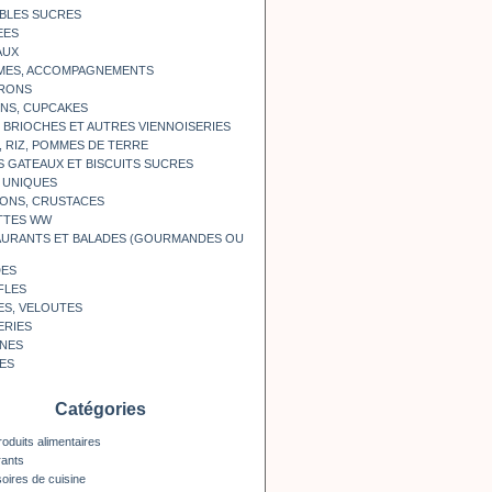
BLES SUCRES
EES
AUX
MES, ACCOMPAGNEMENTS
RONS
NS, CUPCAKES
, BRIOCHES ET AUTRES VIENNOISERIES
, RIZ, POMMES DE TERRE
S GATEAUX ET BISCUITS SUCRES
 UNIQUES
ONS, CRUSTACES
TTES WW
AURANTS ET BALADES (GOURMANDES OU
DES
FLES
ES, VELOUTES
ERIES
INES
ES
Catégories
roduits alimentaires
rants
oires de cuisine