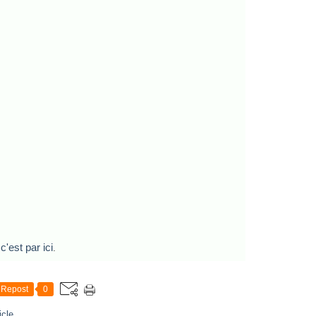
c'est par ici
.
Repost
0
icle
…