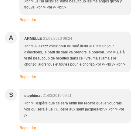
<br /> Je l'ai aussi et j'aime beaucoup les mélanges qu'on y
trouve !<br /> <br /> <br />
Répondre
A
ARMELLE
21/03/2010 09:24
<br /> Allezzzz votez pour du salé !!!<br /> C'est un jour
d'élections, le parti du salé va prendre le pouvoir...<br /> Déjà
testé beaucoup de recettes dans ce livre, mais jamais le
chorizo, alors tous et toutes pour le chorizo.<br /> <br /> <br />
Répondre
S
stephimat
21/03/2010 09:11
<br /> j'espére que ce sera enfin ma recette que je voudrais
voir qui sera élue !:)....celle aux saint jacques<br /> <br /> <br
/>
Répondre