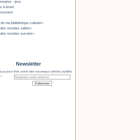
nnaires - jeux
s à tester
encement
 de ma bibliothèque culinaire~
 des recettes salées~
 des recettes sucrées~
Newsletter
us pour être averti des nouveaux articles publiés.