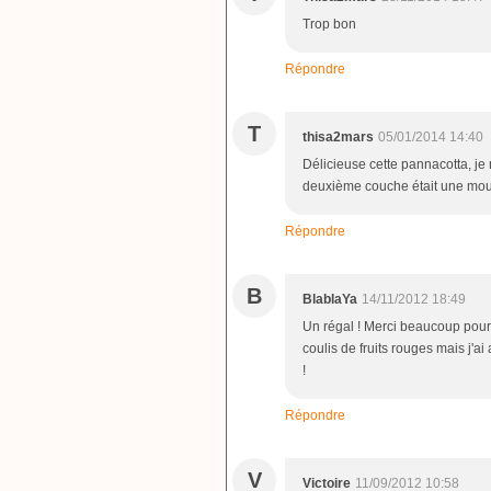
Trop bon
Répondre
T
thisa2mars
05/01/2014 14:40
Délicieuse cette pannacotta, je n'
deuxième couche était une mous
Répondre
B
BlablaYa
14/11/2012 18:49
Un régal ! Merci beaucoup pour ce
coulis de fruits rouges mais j'a
!
Répondre
V
Victoire
11/09/2012 10:58