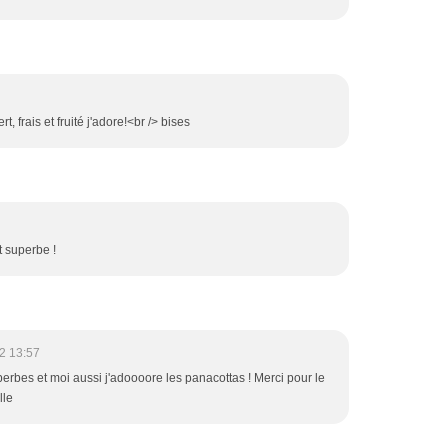
, frais et fruité j'adore!<br /> bises
st superbe !
2 13:57
perbes et moi aussi j'adoooore les panacottas ! Merci pour le
lle