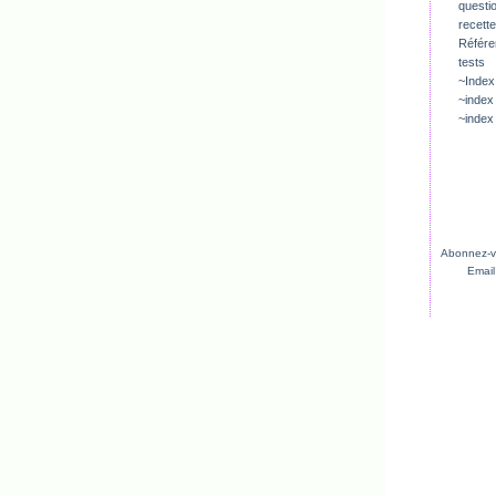
questio
recette
Référ
tests
~Index
~index
~index
Abonnez-vo
Email