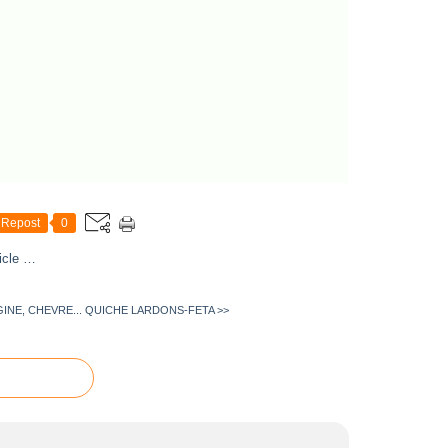
Repost
0
icle
…
INE, CHEVRE...
QUICHE LARDONS-FETA >>