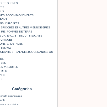
BLES SUCRES
EES
AUX
MES, ACCOMPAGNEMENTS
RONS
NS, CUPCAKES
, BRIOCHES ET AUTRES VIENNOISERIES
, RIZ, POMMES DE TERRE
S GATEAUX ET BISCUITS SUCRES
 UNIQUES
ONS, CRUSTACES
TTES WW
AURANTS ET BALADES (GOURMANDES OU
DES
FLES
ES, VELOUTES
ERIES
INES
ES
Catégories
roduits alimentaires
rants
oires de cuisine