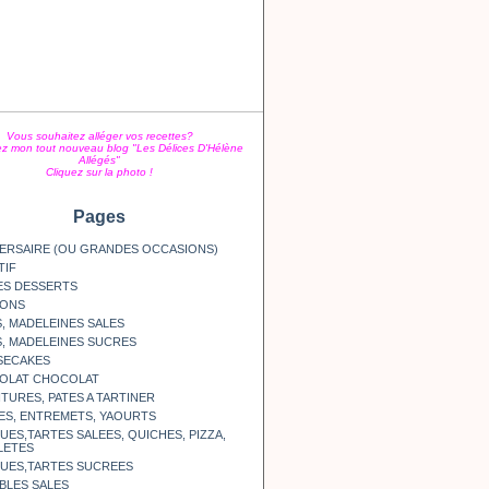
Vous souhaitez alléger vos recettes?
z mon tout nouveau blog "Les Délices D'Hélène
Allégés"
Cliquez sur la photo !
Pages
ERSAIRE (OU GRANDES OCCASIONS)
TIF
ES DESSERTS
SONS
, MADELEINES SALES
, MADELEINES SUCRES
SECAKES
OLAT CHOCOLAT
TURES, PATES A TARTINER
ES, ENTREMETS, YAOURTS
ES,TARTES SALEES, QUICHES, PIZZA,
LETES
UES,TARTES SUCREES
BLES SALES