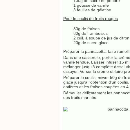
100g de sucre en poudre
1 gousse de vanille
3 feuilles de gélatine
Pour le coulis de fruits rouges
80g de fraises
80g de framboises
2 cuil. à soupe de jus de citron
20g de sucre glace
Préparer la pannacotta: faire ramollir
Dans une casserole, porter la crème 
vanille fendue. Laisser infuser 15 mi
mélanger jusqu'à complète dissolutio
essuyer. Verser la crème et faire pr
Préparer le coulis, miwer 50g de frai
glace jusqu'à l'obtention d'un coulis
entières et les fraises coupées en 4 
Démouler délicatement les pannacott
des fruits marinés.