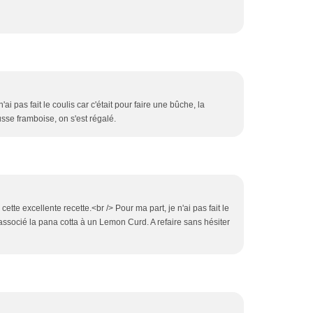
ai pas fait le coulis car c'était pour faire une bûche, la
se framboise, on s'est régalé.
tte excellente recette.<br /> Pour ma part, je n'ai pas fait le
i associé la pana cotta à un Lemon Curd. A refaire sans hésiter