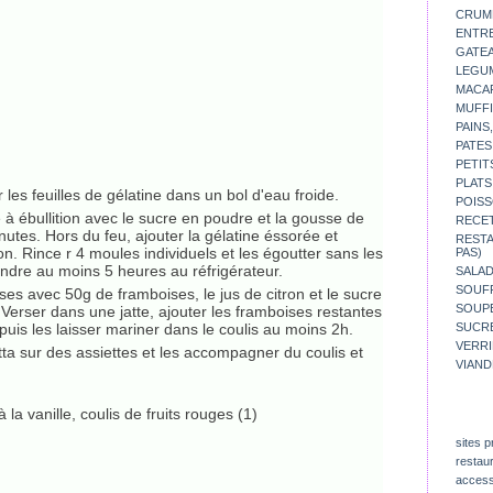
CRUM
ENTR
GATE
LEGU
MACA
MUFFI
PAINS
PATES
PETIT
PLATS
 les feuilles de gélatine dans un bol d'eau froide.
POISS
à ébullition avec le sucre en poudre et la gousse de
RECE
nutes. Hors du feu, ajouter la gélatine éssorée et
REST
n. Rince r 4 moules individuels et les égoutter sans les
PAS)
endre au moins 5 heures au réfrigérateur.
SALA
SOUF
ses avec 50g de framboises, le jus de citron et le sucre
SOUP
. Verser dans une jatte, ajouter les framboises restantes
puis les laisser mariner dans le coulis au moins 2h.
SUCR
VERR
a sur des assiettes et les accompagner du coulis et
VIAND
sites p
restau
access