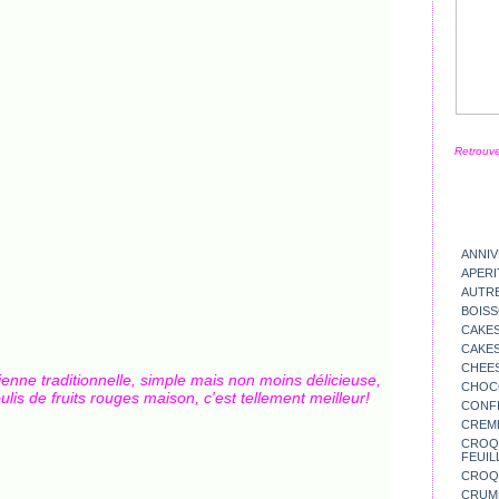
Retrouve
ANNIV
APERI
AUTR
BOIS
CAKES
CAKES
CHEE
lienne traditionnelle, simple mais non moins délicieuse,
CHOC
lis de fruits rouges maison, c'est tellement meilleur!
CONFI
CREM
CROQU
FEUIL
CROQ
CRUM