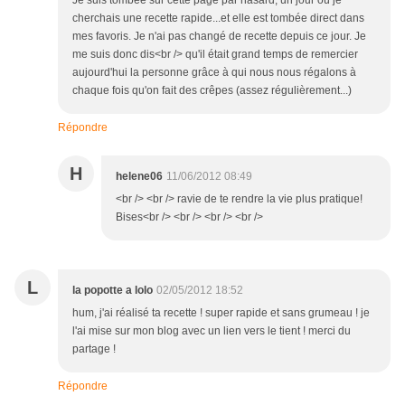
Je suis tombée sur cette page par hasard, un jour où je
cherchais une recette rapide...et elle est tombée direct dans
mes favoris. Je n'ai pas changé de recette depuis ce jour. Je
me suis donc dis<br /> qu'il était grand temps de remercier
aujourd'hui la personne grâce à qui nous nous régalons à
chaque fois qu'on fait des crêpes (assez régulièrement...)
Répondre
H
helene06
11/06/2012 08:49
<br /> <br /> ravie de te rendre la vie plus pratique!
Bises<br /> <br /> <br /> <br />
L
la popotte a lolo
02/05/2012 18:52
hum, j'ai réalisé ta recette ! super rapide et sans grumeau ! je
l'ai mise sur mon blog avec un lien vers le tient ! merci du
partage !
Répondre