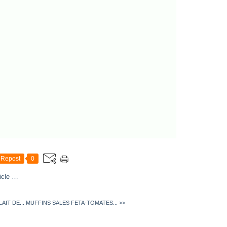
Repost
0
icle
…
AIT DE...
MUFFINS SALES FETA-TOMATES... >>