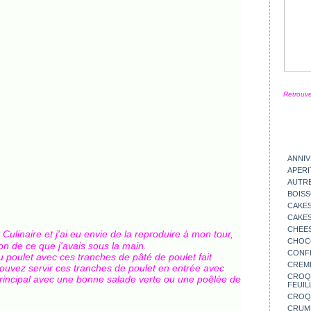
Retrouve
ANNIV
APERI
AUTR
BOIS
CAKES
CAKES
CHEE
Culinaire et j'ai eu envie de la reproduire à mon tour,
CHOC
ion de ce que j'avais sous la main.
CONFI
u poulet avec ces tranches de pâté de poulet fait
CREM
ouvez servir ces tranches de poulet en entrée avec
CROQU
incipal avec une bonne salade verte ou une poêlée de
FEUIL
CROQ
CRUM