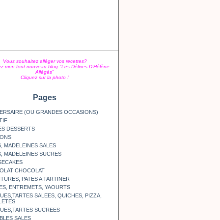
Vous souhaitez alléger vos recettes?
z mon tout nouveau blog "Les Délices D'Hélène
Allégés"
Cliquez sur la photo !
Pages
ERSAIRE (OU GRANDES OCCASIONS)
TIF
ES DESSERTS
SONS
, MADELEINES SALES
, MADELEINES SUCRES
SECAKES
OLAT CHOCOLAT
TURES, PATES A TARTINER
ES, ENTREMETS, YAOURTS
ES,TARTES SALEES, QUICHES, PIZZA,
LETES
UES,TARTES SUCREES
BLES SALES