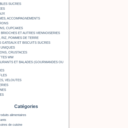
BLES SUCRES
EES
AUX
MES, ACCOMPAGNEMENTS
RONS
NS, CUPCAKES
, BRIOCHES ET AUTRES VIENNOISERIES
, RIZ, POMMES DE TERRE
S GATEAUX ET BISCUITS SUCRES
 UNIQUES
ONS, CRUSTACES
TTES WW
AURANTS ET BALADES (GOURMANDES OU
DES
FLES
ES, VELOUTES
ERIES
INES
ES
Catégories
roduits alimentaires
rants
oires de cuisine