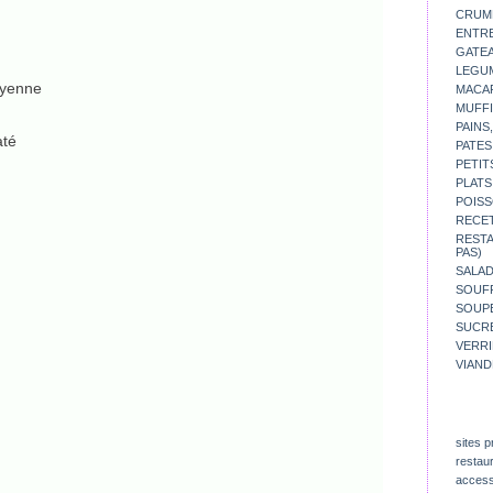
CRUM
ENTR
GATE
LEGU
oyenne
MACA
MUFFI
PAINS
até
PATES
PETIT
PLATS
POISS
RECE
REST
PAS)
SALA
SOUF
SOUP
SUCR
VERR
VIAND
sites p
restau
access