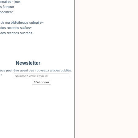
nnaires - jeux
s à tester
encement
 de ma bibliothèque culinaire~
 des recettes salées~
 des recettes sucrées~
Newsletter
us pour être averti des nouveaux articles publiés.