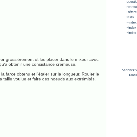
questio
recette
Référ
tests
~Index
~index
~index
per grossièrement et les placer dans le mixeur avec
usqu'à obtenir une consistance crémeuse.
Abonnez-vo
r la farce obtenu et l'étaler sur la longueur. Rouler le
Email
a taille voulue et faire des noeuds aux extrémités.