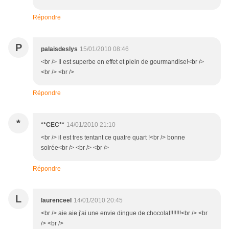
Répondre
P
palaisdeslys
15/01/2010 08:46
<br /> Il est superbe en effet et plein de gourmandise!<br />
<br /> <br />
Répondre
*
**CEC**
14/01/2010 21:10
<br /> il est tres tentant ce quatre quart !<br /> bonne
soirée<br /> <br /> <br />
Répondre
L
laurenceel
14/01/2010 20:45
<br /> aie aie j'ai une envie dingue de chocolat!!!!!!!<br /> <br
/> <br />