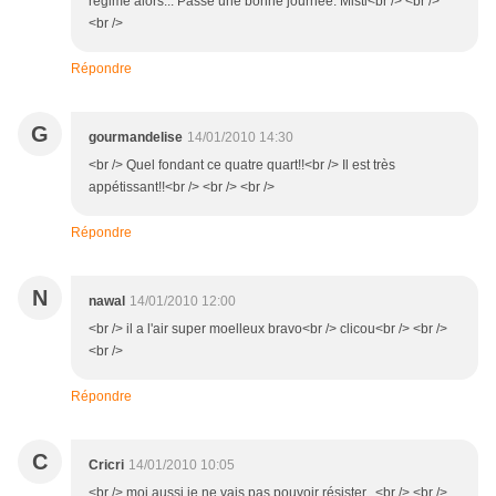
régime alors... Passe une bonne journée. Misti<br /> <br />
<br />
Répondre
G
gourmandelise
14/01/2010 14:30
<br /> Quel fondant ce quatre quart!!<br /> Il est très
appétissant!!<br /> <br /> <br />
Répondre
N
nawal
14/01/2010 12:00
<br /> il a l'air super moelleux bravo<br /> clicou<br /> <br />
<br />
Répondre
C
Cricri
14/01/2010 10:05
<br /> moi aussi je ne vais pas pouvoir résister...<br /> <br />