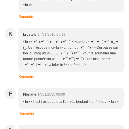
<br />
Répondre
K
krystele
14/01/2010 09:18
<br /> .♥`¯).♥*`¯).♥`¯.♥`¯).♥*`¯) Kikou<br /> .♥`¯.♥`¯).♥*`¯)(_.♥`
(_. Ce n'est que moi<br /> ...... . . . . . ..♥*`¯`*♥.-> Qui passe sur
ton joli blog<br /> ...........♥`¯.♥`¯).♥*`¯) Pour te souhaiter une
bonne journée<br /> ........♥`¯.♥`¯).♥*`¯) Gros bisou<br /> .
..♥`¯.♥`¯).♥*`¯)krystele<br /> <br /> <br />
Répondre
F
Floriane
14/01/2010 09:09
<br /> Il est très beau et a l'air très fondant !<br /> <br /> <br />
Répondre