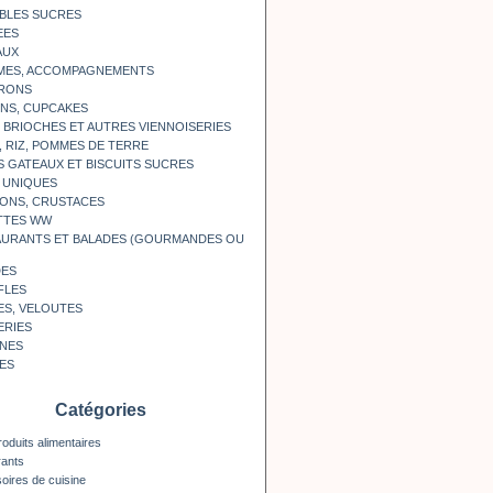
BLES SUCRES
EES
AUX
MES, ACCOMPAGNEMENTS
RONS
NS, CUPCAKES
, BRIOCHES ET AUTRES VIENNOISERIES
, RIZ, POMMES DE TERRE
S GATEAUX ET BISCUITS SUCRES
 UNIQUES
ONS, CRUSTACES
TTES WW
AURANTS ET BALADES (GOURMANDES OU
DES
FLES
ES, VELOUTES
ERIES
INES
ES
Catégories
roduits alimentaires
rants
oires de cuisine