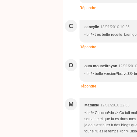
Répondre
C
caneylle
13/01/2010 10:25
<br /> trés belle recette, bien
Répondre
O
oum mouncifrayan
12/01/2010
<br /> belle version!!bravo$$<br 
Répondre
M
Mathilde
12/01/2010 22:33
<br /> Coucou!<br /> Ca fait ma
semaine et que tu es dans mes fa
je dois attribuer à des blogs qu
tour si tu as le temps,<br /> Bis