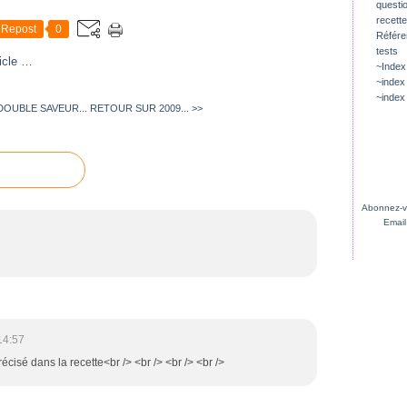
questio
recette
Repost
0
Référ
tests
icle
…
~Index
~index
~index
OUBLE SAVEUR...
RETOUR SUR 2009... >>
Abonnez-vo
Email
14:57
précisé dans la recette<br /> <br /> <br /> <br />