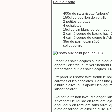
Pour le risotto
400g de riz à risotto "arborio"
150cl de bouillon de volaille
2 petites carottes
4 échalotes
15cl de vin blanc ou vermouth
2 cuil. à soupe de basilic hach
4 cuil. à soupe de crème fraîc
35g de parmesan râpé
sel et poivre
Poser les saint jacques sur la plaque
appareil électrique, mixer finement l'a
préparation sur les saint jacques. Pr
Préparer le risotto: faire frémir le 
carottes et les échalotes. Dans une 
d'huile d'olive, puis ajouter les lég
laisser colorer.
Ajouter le riz non lavé. Mélanger, lai
s'évaporer le liquide en remuant, ajo
à feu doux en remuant sans arrêt. A
a été absorbée, et ainsi de suite. N