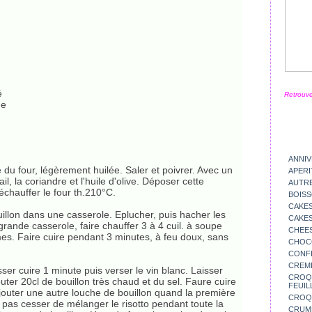
é
Retrouve
he
ANNIV
 du four, légèrement huilée. Saler et poivrer. Avec un
APERI
il, la coriandre et l'huile d'olive. Déposer cette
AUTR
échauffer le four th.210°C.
BOIS
CAKES
bouillon dans une casserole. Eplucher, puis hacher les
CAKES
grande casserole, faire chauffer 3 à 4 cuil. à soupe
CHEE
umes. Faire cuire pendant 3 minutes, à feu doux, sans
CHOC
CONFI
CREM
sser cuire 1 minute puis verser le vin blanc. Laisser
CROQU
uter 20cl de bouillon très chaud et du sel. Faure cuire
FEUIL
jouter une autre louche de bouillon quand la première
CROQ
e pas cesser de mélanger le risotto pendant toute la
CRUM