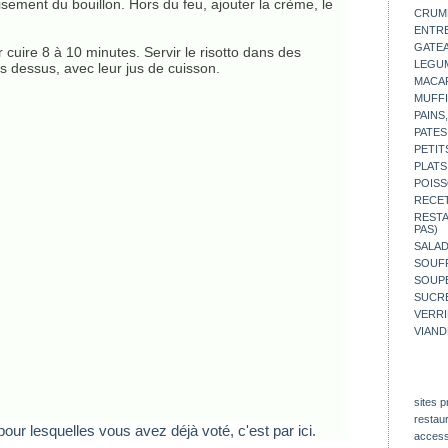
isement du bouillon. Hors du feu, ajouter la crème, le
CRUM
ENTR
GATE
r cuire 8 à 10 minutes. Servir le risotto dans des
LEGU
es dessus, avec leur jus de cuisson.
MACA
MUFFI
PAINS
PATES
PETIT
PLATS
POISS
RECE
REST
PAS)
SALA
SOUF
SOUP
SUCR
VERR
VIAND
sites p
restau
pour lesquelles vous avez déjà voté, c'est par ici.
access