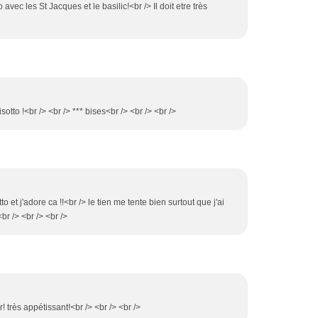
 avec les St Jacques et le basilic!<br /> Il doit etre très
isotto !<br /> <br /> *** bises<br /> <br /> <br />
tto et j'adore ca !!<br /> le tien me tente bien surtout que j'ai
<br /> <br /> <br />
 très appétissant!<br /> <br /> <br />