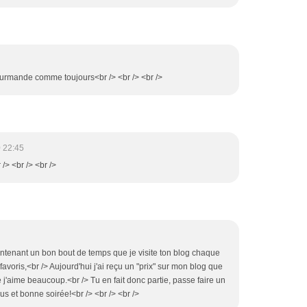
 gourmande comme toujours<br /> <br /> <br />
 22:45
/> <br /> <br />
intenant un bon bout de temps que je visite ton blog chaque
voris,<br /> Aujourd'hui j'ai reçu un "prix" sur mon blog que
e j'aime beaucoup.<br /> Tu en fait donc partie, passe faire un
ous et bonne soirée!<br /> <br /> <br />