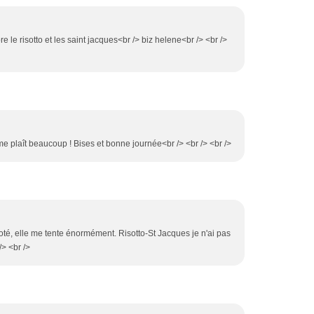
re le risotto et les saint jacques<br /> biz helene<br /> <br />
e me plaît beaucoup ! Bises et bonne journée<br /> <br /> <br />
coté, elle me tente énormément. Risotto-St Jacques je n'ai pas
> <br />