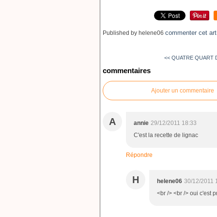
commenter cet art
Published by helene06
<< QUATRE QUART D
commentaires
Ajouter un commentaire
A
annie
29/12/2011 18:33
C'est la recette de lignac
Répondre
H
helene06
30/12/2011 
<br /> <br /> oui c'est 