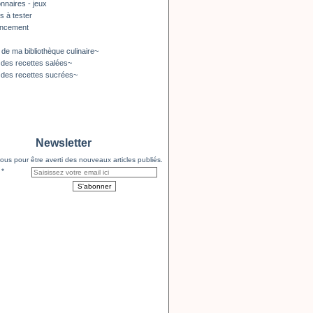
nnaires - jeux
s à tester
encement
 de ma bibliothèque culinaire~
 des recettes salées~
 des recettes sucrées~
Newsletter
us pour être averti des nouveaux articles publiés.