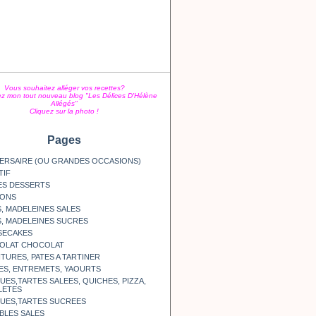
Vous souhaitez alléger vos recettes?
z mon tout nouveau blog "Les Délices D'Hélène
Allégés"
Cliquez sur la photo !
Pages
ERSAIRE (OU GRANDES OCCASIONS)
TIF
ES DESSERTS
SONS
, MADELEINES SALES
, MADELEINES SUCRES
SECAKES
OLAT CHOCOLAT
TURES, PATES A TARTINER
ES, ENTREMETS, YAOURTS
ES,TARTES SALEES, QUICHES, PIZZA,
LETES
UES,TARTES SUCREES
BLES SALES