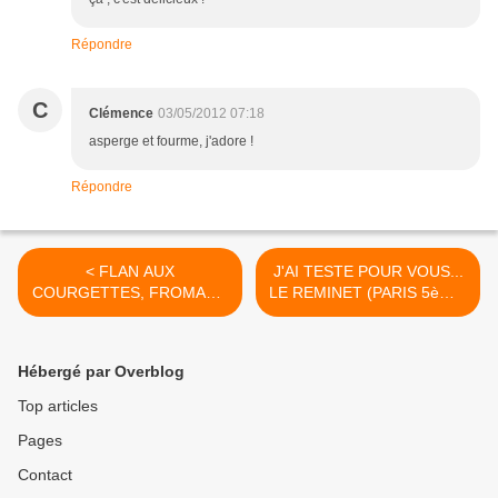
Répondre
C
Clémence
03/05/2012 07:18
asperge et fourme, j'adore !
Répondre
< FLAN AUX
J'AI TESTE POUR VOUS...
COURGETTES, FROMAGE
LE REMINET (PARIS 5ème)
DE CHEVRE ET HERBES
>
FRAICHES
Hébergé par Overblog
Top articles
Pages
Contact