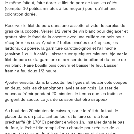
le même faitout, faire dorer le filet de porc de tous les côtés
(compter 10 petites minutes à feu moyen) pour qu'il ait une
coloration dorée.
Réserver le filet de porc dans une assiette et vider le surplus de
gras de la cocotte. Verser 1/2 verre de vin blanc pour déglacer et
gratter bien le fond de la cocotte avec une cuillère en bois pour
récupérer les sucs. Ajouter 2 belles pincées de 4 épices, les
lardons, du poivre, la garniture carotte/oignon et l'ail haché
(environ 1 cuil. à café). Laisser suer quelques minutes. Ajouter le
filet de porc sur la garniture et arroser du bouillon et du reste de
vin blanc. Faire bouillir puis couvrir et baisser le feu. Laisser
frémir à feu doux 1/2 heure.
Ajouter ensuite, dans la cocotte, les figues et les abricots coupés
en deux, puis les champignons lavés et émincés. Laisser de
nouveau frémir pendant 20 minutes, le temps que les fruits se
gorgent de sauce. Le jus de cuisson doit être sirupeux.
Au bout des 20minutes de cuisson, sortir le rôti du faitout, le
placer dans un plat allant au four et le faire cuire à four
préchauffé (th.170°C) pendant environ 1h. Installer dans le bas
du four, le lèche frite rempli d'eau chaude pour réaliser de la
vapeur (la cuisson du rôti se fera en douceur et il sera plus