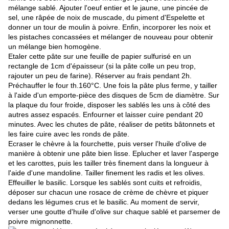
mélange sablé. Ajouter l'oeuf entier et le jaune, une pincée de
sel, une râpée de noix de muscade, du piment d'Espelette et
donner un tour de moulin à poivre. Enfin, incorporer les noix et
les pistaches concassées et mélanger de nouveau pour obtenir
un mélange bien homogène.
Etaler cette pâte sur une feuille de papier sulfurisé en un
rectangle de 1cm d'épaisseur (si la pâte colle un peu trop,
rajouter un peu de farine). Réserver au frais pendant 2h.
Préchauffer le four th.160°C. Une fois la pâte plus ferme, y tailler
à l'aide d'un emporte-pièce des disques de 5cm de diamètre. Sur
la plaque du four froide, disposer les sablés les uns à côté des
autres assez espacés. Enfourner et laisser cuire pendant 20
minutes. Avec les chutes de pâte, réaliser de petits bâtonnets et
les faire cuire avec les ronds de pâte.
Ecraser le chèvre à la fourchette, puis verser l'huile d'olive de
manière à obtenir une pâte bien lisse. Eplucher et laver l'asperge
et les carottes, puis les tailler très finement dans la longueur à
l'aide d'une mandoline. Tailler finement les radis et les olives.
Effeuiller le basilic. Lorsque les sablés sont cuits et refroidis,
déposer sur chacun une rosace de crème de chèvre et piquer
dedans les légumes crus et le basilic. Au moment de servir,
verser une goutte d'huile d'olive sur chaque sablé et parsemer de
poivre mignonnette.