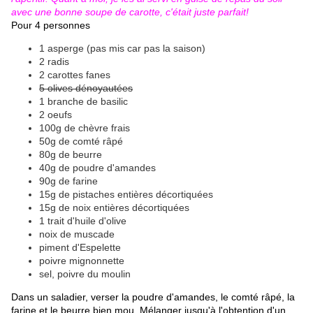
avec une bonne soupe de carotte, c'était juste parfait!
Pour 4 personnes
1 asperge (pas mis car pas la saison)
2 radis
2 carottes fanes
5 olives dénoyautées
1 branche de basilic
2 oeufs
100g de chèvre frais
50g de comté râpé
80g de beurre
40g de poudre d'amandes
90g de farine
15g de pistaches entières décortiquées
15g de noix entières décortiquées
1 trait d'huile d'olive
noix de muscade
piment d'Espelette
poivre mignonnette
sel, poivre du moulin
Dans un saladier, verser la poudre d'amandes, le comté râpé, la
farine et le beurre bien mou. Mélanger jusqu'à l'obtention d'un