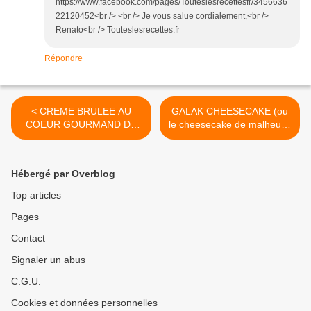
https://www.facebook.com/pages/Touteslesrecettesfr/3456636
22120452<br /> <br /> Je vous salue cordialement,<br />
Renato<br /> Touteslesrecettes.fr
Répondre
< CREME BRULEE AU
GALAK CHEESECAKE (ou
COEUR GOURMAND DE
le cheesecake de malheur!)
NUTELLA
>
Hébergé par Overblog
Top articles
Pages
Contact
Signaler un abus
C.G.U.
Cookies et données personnelles