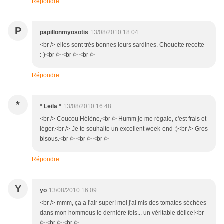
Répondre
P
papillonmyosotis
13/08/2010 18:04
<br /> elles sont très bonnes leurs sardines. Chouette recette
:-)<br /> <br /> <br />
Répondre
*
* Leila *
13/08/2010 16:48
<br /> Coucou Hélène,<br /> Humm je me régale, c'est frais et
léger.<br /> Je te souhaite un excellent week-end :)<br /> Gros
bisous.<br /> <br /> <br />
Répondre
Y
yo
13/08/2010 16:09
<br /> mmm, ça a l'air super! moi j'ai mis des tomates séchées
dans mon hommous le dernière fois... un véritable délice!<br
/> <br /> <br />