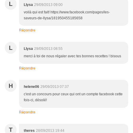
L
Llysa
29/09/2013 09:00
voilà qui est fait! https://www.facebook.com/pages/les-
saveurs-de-llysa/181950455185658
Répondre
L
Llysa
29/09/2013 08:55
merci à toi de nous régaler avec tes bonnes recettes ! bisous
Répondre
H
helene06
29/09/2013 07:37
c'est un concours pour ceux qui ont un compte facebook cette
fois-ci, désolé!
Répondre
T
theres
28/09/2013 19:44