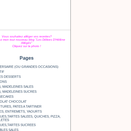
Vous souhaitez alléger vos recettes?
z mon tout nouveau blog "Les Délices D'Hélène
Allégés"
Cliquez sur la photo !
Pages
ERSAIRE (OU GRANDES OCCASIONS)
TIF
ES DESSERTS
SONS
, MADELEINES SALES
, MADELEINES SUCRES
SECAKES
OLAT CHOCOLAT
TURES, PATES A TARTINER
ES, ENTREMETS, YAOURTS
ES,TARTES SALEES, QUICHES, PIZZA,
LETES
UES,TARTES SUCREES
BLES SALES