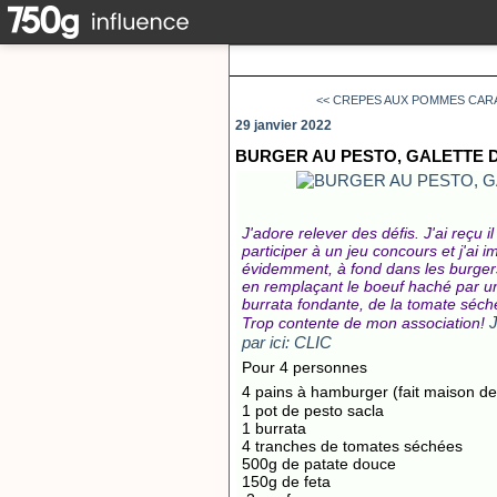
<< CREPES AUX POMMES CARAM
29 janvier 2022
BURGER AU PESTO, GALETTE 
J'adore relever des défis. J'ai reçu 
participer à un jeu concours et j'ai
évidemment, à fond dans les burger
en remplaçant le boeuf haché par une
burrata fondante, de la tomate séch
J
Trop contente de mon association!
par ici: CLIC
Pour 4 personnes
4 pains à hamburger (fait maison d
1 pot de pesto sacla
1 burrata
4 tranches de tomates séchées
500g de patate douce
150g de feta