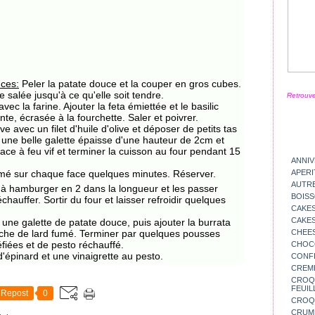
uces:
Peler la patate douce et la couper en gros cubes.
e salée jusqu'à ce qu'elle soit tendre.
Retrouve
vec la farine. Ajouter la feta émiettée et le basilic
nte, écrasée à la fourchette. Saler et poivrer.
e avec un filet d'huile d'olive et déposer de petits tas
une belle galette épaisse d'une hauteur de 2cm et
ace à feu vif et terminer la cuisson au four pendant 15
ANNIV
fumé sur chaque face quelques minutes. Réserver.
APERI
AUTR
 à hamburger en 2 dans la longueur et les passer
BOIS
hauffer. Sortir du four et laisser refroidir quelques
CAKES
CAKES
 une galette de patate douce, puis ajouter la burrata
nche de lard fumé. Terminer par quelques pousses
CHEE
éfiées et de pesto réchauffé.
CHOC
'épinard et une vinaigrette au pesto.
CONFI
CREM
CROQU
FEUIL
Repost
0
CROQ
CRUM