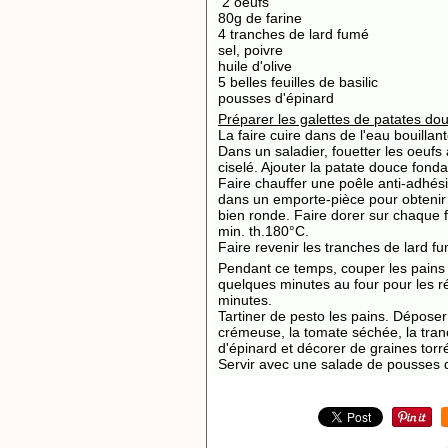
2 oeufs
80g de farine
4 tranches de lard fumé
sel, poivre
huile d'olive
5 belles feuilles de basilic
pousses d'épinard
Préparer les galettes de patates do
La faire cuire dans de l'eau bouillant
Dans un saladier, fouetter les oeufs a
ciselé. Ajouter la patate douce fonda
Faire chauffer une poêle anti-adhésiv
dans un emporte-pièce pour obtenir 
bien ronde. Faire dorer sur chaque f
min. th.180°C.
Faire revenir les tranches de lard 
Pendant ce temps, couper les pains
quelques minutes au four pour les réc
minutes.
Tartiner de pesto les pains. Déposer
crémeuse, la tomate séchée, la tra
d'épinard et décorer de graines torr
Servir avec une salade de pousses d