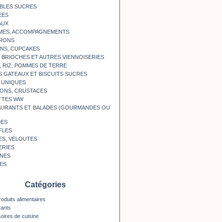
BLES SUCRES
EES
AUX
MES, ACCOMPAGNEMENTS
RONS
NS, CUPCAKES
, BRIOCHES ET AUTRES VIENNOISERIES
, RIZ, POMMES DE TERRE
S GATEAUX ET BISCUITS SUCRES
 UNIQUES
ONS, CRUSTACES
TTES WW
AURANTS ET BALADES (GOURMANDES OU
DES
FLES
ES, VELOUTES
ERIES
INES
ES
Catégories
roduits alimentaires
rants
oires de cuisine