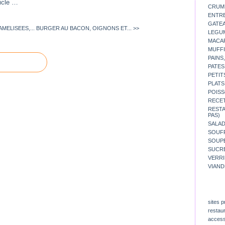
icle
…
CRUM
ENTR
GATE
ELISEES,...
BURGER AU BACON, OIGNONS ET... >>
LEGU
MACA
MUFFI
PAINS
PATES
PETIT
PLATS
POISS
RECE
REST
PAS)
SALA
SOUF
SOUP
SUCR
VERR
VIAND
sites p
restau
access