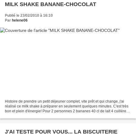
MILK SHAKE BANANE-CHOCOLAT
Publié le 23/02/2010 à 16:10
Par
helene06
Histoire de prendre un petit déjeuner complet, vite prêt et qui change, j'ai
réalisé ce milk shake à préparer en seulement quelques minutes. C'est très
bon et plein d'énergie! Pour 2 personnes 2 bananes 40 cl de lait 4 cuillères à
café cacao de Noel en...
J'AI TESTE POUR VOUS... LA BISCUITERIE