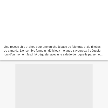
Une recette chic et choc pour une quiche à base de foie gras et de rillettes
de canard... L'ensemble forme un délicieux mélange savoureux à déguster
lors d'un moment festif ! A déguster avec une salade de roquette parsemée
de dés de poivrons et de quelques...