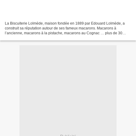
La Biscuiterie Lolmède, maison fondée en 1889 par Edouard Lolmède, a
construit sa réputation autour de ses fameux macarons. Macarons à
l’ancienne, macarons à la pistache, macarons au Cognac … plus de 30
variétés différentes de macarons fabriqués dans...