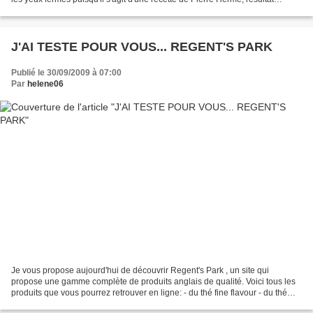
garanti! J'ai donc testé ce brownie...
J'AI TESTE POUR VOUS... REGENT'S PARK
Publié le 30/09/2009 à 07:00
Par
helene06
Je vous propose aujourd'hui de découvrir Regent's Park , un site qui
propose une gamme complète de produits anglais de qualité. Voici tous les
produits que vous pourrez retrouver en ligne: - du thé fine flavour - du thé
extra strong - du thé earl grey...