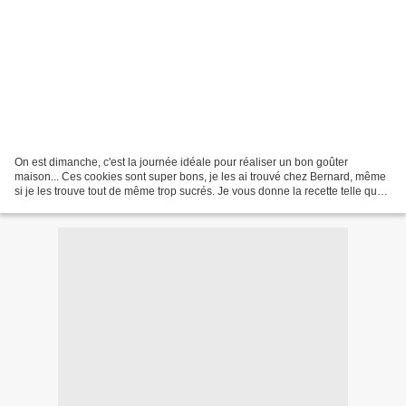
On est dimanche, c'est la journée idéale pour réaliser un bon goûter
maison... Ces cookies sont super bons, je les ai trouvé chez Bernard, même
si je les trouve tout de même trop sucrés. Je vous donne la recette telle que
je l'ai réalisé et trouvé mais...