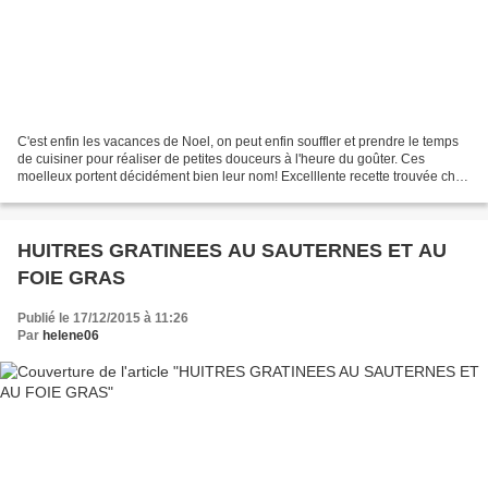
C'est enfin les vacances de Noel, on peut enfin souffler et prendre le temps
de cuisiner pour réaliser de petites douceurs à l'heure du goûter. Ces
moelleux portent décidément bien leur nom! Excelllente recette trouvée chez
Alter Gusto. Note à moi-même:...
HUITRES GRATINEES AU SAUTERNES ET AU
FOIE GRAS
Publié le 17/12/2015 à 11:26
Par
helene06