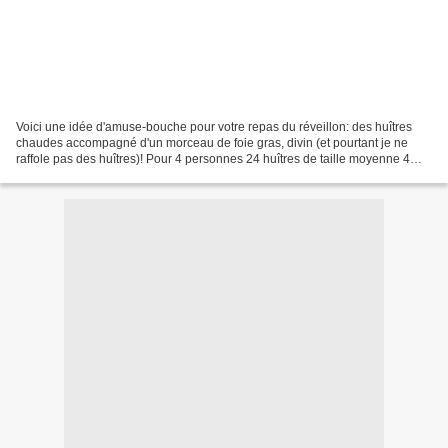
Voici une idée d'amuse-bouche pour votre repas du réveillon: des huîtres
chaudes accompagné d'un morceau de foie gras, divin (et pourtant je ne
raffole pas des huîtres)! Pour 4 personnes 24 huîtres de taille moyenne 4
tranches de foie gras cuit 10cl de...