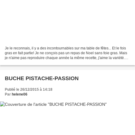
Je le reconnais, il y a des incontournables sur ma table de fêtes... Et le fois
gras en fait partie! Je ne conçois pas un repas de Noel sans foie gras. Mais
je n'aime pas reproduire chaque année la même recette, j'aime la variété.
Poêlé, en pannacotta,...
BUCHE PISTACHE-PASSION
Publié le 26/12/2015 à 14:18
Par
helene06