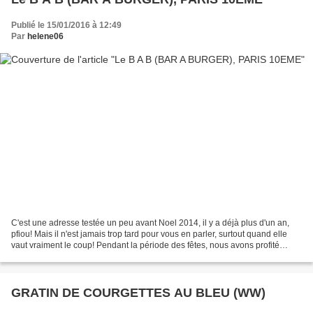
Publié le 15/01/2016 à 12:49
Par
helene06
C'est une adresse testée un peu avant Noel 2014, il y a déjà plus d'un an,
pfiou! Mais il n'est jamais trop tard pour vous en parler, surtout quand elle
vaut vraiment le coup! Pendant la période des fêtes, nous avons profité
d'une virée à Paris pour découvrir...
GRATIN DE COURGETTES AU BLEU (WW)