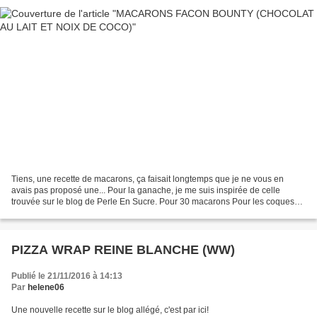
Tiens, une recette de macarons, ça faisait longtemps que je ne vous en
avais pas proposé une... Pour la ganache, je me suis inspirée de celle
trouvée sur le blog de Perle En Sucre. Pour 30 macarons Pour les coques
200g de sucre glace 110g de poudre d'amandes...
PIZZA WRAP REINE BLANCHE (WW)
Publié le 21/11/2016 à 14:13
Par
helene06
Une nouvelle recette sur le blog allégé, c'est par ici!