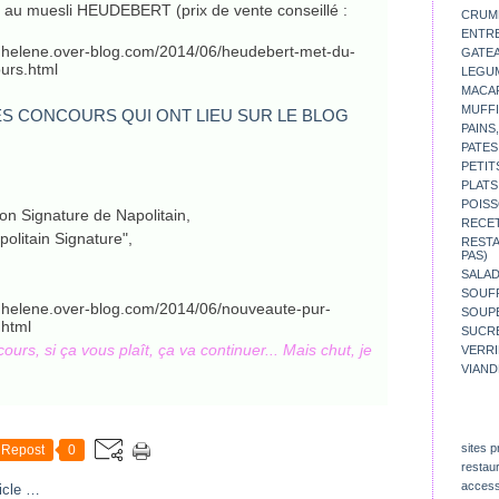
 au muesli HEUDEBERT (prix de vente conseillé :
CRUM
ENTR
esdhelene.over-blog.com/2014/06/heudebert-met-du-
GATE
ours.html
LEGU
MACA
MUFFI
PAINS
PATES
PETIT
PLATS
POISS
ion Signature de Napolitain,
RECE
politain Signature",
REST
PAS)
SALA
SOUF
esdhelene.over-blog.com/2014/06/nouveaute-pur-
SOUP
.html
SUCR
ours, si ça vous plaît, ça va continuer... Mais chut, je
VERR
VIAND
sites p
Repost
0
restau
access
icle
…