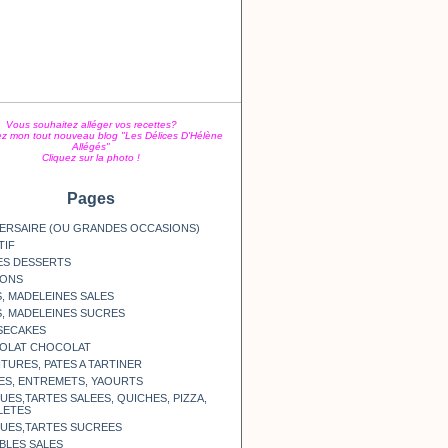
Vous souhaitez alléger vos recettes?
z mon tout nouveau blog "Les Délices D'Hélène
Allégés"
Cliquez sur la photo !
Pages
ERSAIRE (OU GRANDES OCCASIONS)
TIF
ES DESSERTS
SONS
, MADELEINES SALES
, MADELEINES SUCRES
SECAKES
OLAT CHOCOLAT
TURES, PATES A TARTINER
ES, ENTREMETS, YAOURTS
ES,TARTES SALEES, QUICHES, PIZZA,
LETES
UES,TARTES SUCREES
BLES SALES