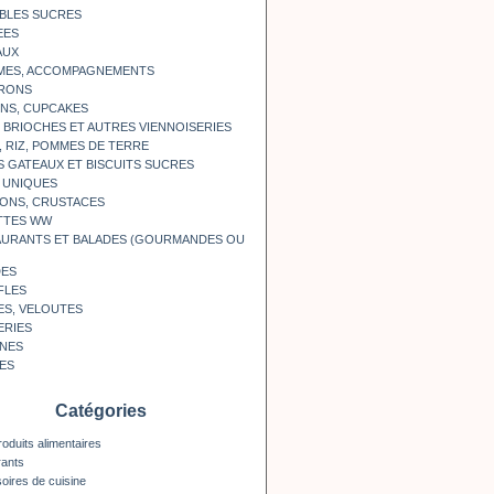
BLES SUCRES
EES
AUX
MES, ACCOMPAGNEMENTS
RONS
NS, CUPCAKES
, BRIOCHES ET AUTRES VIENNOISERIES
, RIZ, POMMES DE TERRE
S GATEAUX ET BISCUITS SUCRES
 UNIQUES
ONS, CRUSTACES
TTES WW
AURANTS ET BALADES (GOURMANDES OU
DES
FLES
ES, VELOUTES
ERIES
INES
ES
Catégories
roduits alimentaires
rants
oires de cuisine