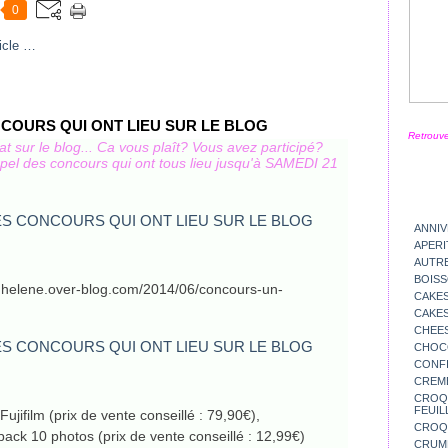
0
icle
…
NCOURS QUI ONT LIEU SUR LE BLOG
Retrouve
t sur le blog... Ca vous plaît? Vous avez participé?
rappel des concours qui ont tous lieu jusqu'à SAMEDI 21
ANNIV
APERI
AUTR
BOIS
esdhelene.over-blog.com/2014/06/concours-un-
CAKES
CAKES
CHEE
CHOC
CONFI
CREM
CROQU
FEUIL
ujifilm (prix de vente conseillé : 79,90€),
CROQ
ack 10 photos (prix de vente conseillé : 12,99€)
CRUM