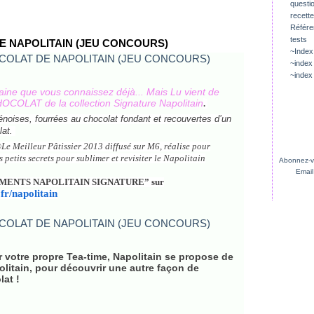
questio
recette
Référ
tests
 NAPOLITAIN (JEU CONCOURS)
~Index
~index
~index
taine que vous connaissez déjà... Mais Lu vient de
HOCOLAT de la collection Signature Napolitain
.
énoises, fourrées au
chocolat
fondant et recouvertes d’un
lat.
Le Meilleur Pâtissier 2013 diffusé sur M6, réalise pour
s petits secrets pour sublimer et revisiter le Napolitain
Abonnez-vo
Email
OS MOMENTS NAPOLITAIN SIGNATURE” sur
fr/napolitain
r votre propre Tea-time, Napolitain se propose de
olitain, pour découvrir une autre façon de
lat !