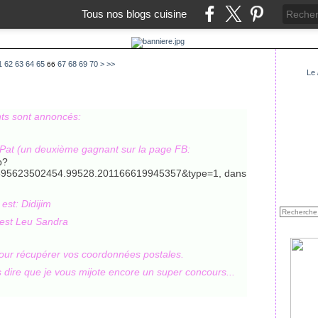
Tous nos blogs cuisine
80
90
100
200
1
62
63
64
65
67
68
69
70
>
>>
66
Le
ts sont annoncés:
 Pat (un deuxième gagnant sur la page FB:
p?
595623502454.99528.201166619945357&type=1, dans
est: Didijim
 est Leu Sandra
our récupérer vos coordonnées postales.
 dire que je vous mijote encore un super concours...