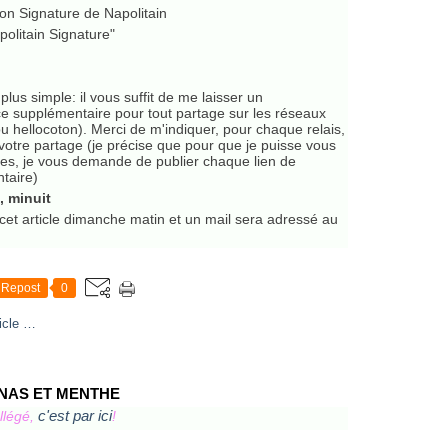
ion Signature de Napolitain
politain Signature"
 plus simple:
il vous suffit de me laisser un
 supplémentaire pour tout partage sur les réseaux
ou hellocoton). Merci de m'indiquer, pour chaque relais,
votre partage (je précise que pour que je puisse vous
s, je vous demande de publier chaque lien de
taire)
, minuit
cet article dimanche matin et un mail sera adressé au
Repost
0
icle
…
NAS ET MENTHE
c'est par ici
llégé,
!