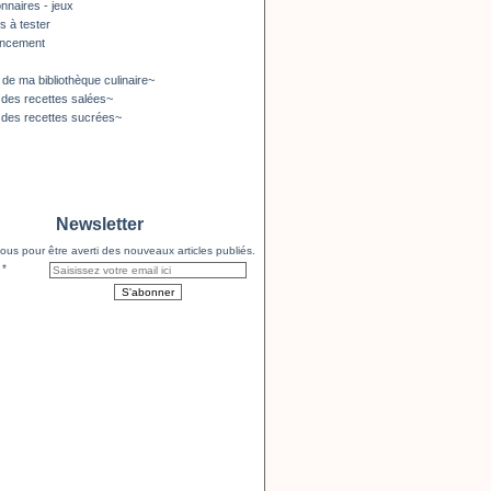
nnaires - jeux
s à tester
encement
 de ma bibliothèque culinaire~
 des recettes salées~
 des recettes sucrées~
Newsletter
us pour être averti des nouveaux articles publiés.