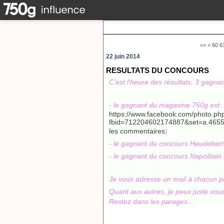
10
20
30
40
50
<<
<
60
6
22 juin 2014
RESULTATS DU CONCOURS
C'est l'heure des résultats,
3 gagnan
- le gagnant du magasine 750g est:
https://www.facebook.com/photo.ph
fbid=712204602174887&set=a.465
les commentaires
)
- le gagnant du concours Heudebert 
- le gagnant du concours Napolitain
Je vous adresse un mail à chacun p
Quant aux autres, je peux juste vous
Restez dans les parages...