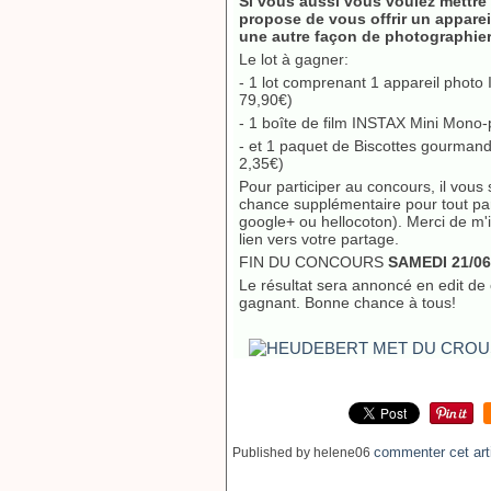
Si vous aussi vous voulez mettre 
propose de vous offrir un apparei
une autre façon de photographier, 
Le lot à gagner:
- 1 lot comprenant 1 appareil photo I
79,90€)
- 1 boîte de film INSTAX Mini Mono-p
- et 1 paquet de Biscottes gourmand
2,35€)
Pour participer au concours, il vous
chance supplémentaire pour tout par
google+ ou hellocoton). Merci de m'
lien vers votre partage.
FIN DU CONCOURS
SAMEDI 21/06
Le résultat sera annoncé en edit de 
gagnant. Bonne chance à tous!
commenter cet art
Published by helene06