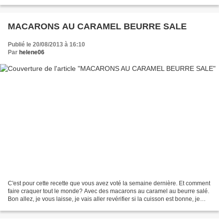
pas un moule trop grand sinon...
MACARONS AU CARAMEL BEURRE SALE
Publié le 20/08/2013 à 16:10
Par
helene06
C'est pour cette recette que vous avez voté la semaine dernière. Et comment
faire craquer tout le monde? Avec des macarons au caramel au beurre salé.
Bon allez, je vous laisse, je vais aller revérifier si la cuisson est bonne, je
vais en regoûter un...Ah...