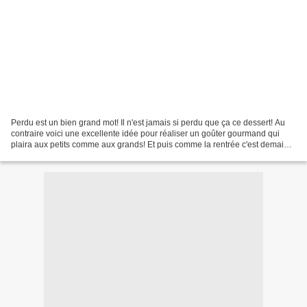
Perdu est un bien grand mot! Il n'est jamais si perdu que ça ce dessert! Au
contraire voici une excellente idée pour réaliser un goûter gourmand qui
plaira aux petits comme aux grands! Et puis comme la rentrée c'est demain,
il faut bien ça pour se réconforter......