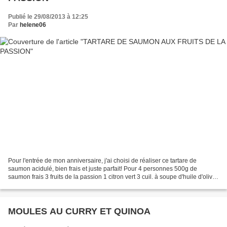
Publié le 29/08/2013 à 12:25
Par
helene06
Pour l'entrée de mon anniversaire, j'ai choisi de réaliser ce tartare de
saumon acidulé, bien frais et juste parfait! Pour 4 personnes 500g de
saumon frais 3 fruits de la passion 1 citron vert 3 cuil. à soupe d'huile d'olive
2 cuil. à soupe de ciboulette...
MOULES AU CURRY ET QUINOA