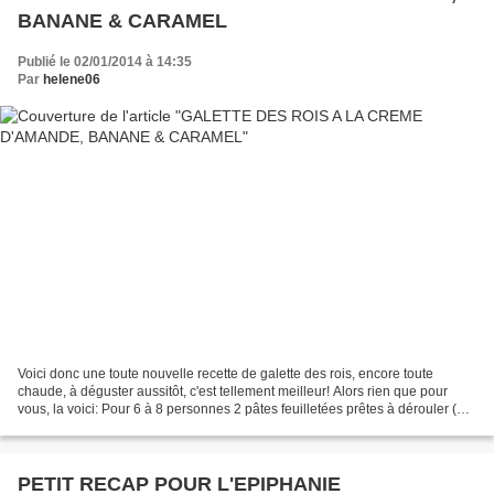
BANANE & CARAMEL
Publié le 02/01/2014 à 14:35
Par
helene06
Voici donc une toute nouvelle recette de galette des rois, encore toute
chaude, à déguster aussitôt, c'est tellement meilleur! Alors rien que pour
vous, la voici: Pour 6 à 8 personnes 2 pâtes feuilletées prêtes à dérouler (pur
beurre de préférence) 1...
PETIT RECAP POUR L'EPIPHANIE