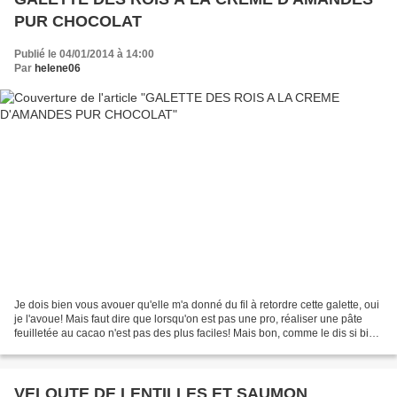
PUR CHOCOLAT
Publié le 04/01/2014 à 14:00
Par
helene06
Je dois bien vous avouer qu'elle m'a donné du fil à retordre cette galette, oui
je l'avoue! Mais faut dire que lorsqu'on est pas une pro, réaliser une pâte
feuilletée au cacao n'est pas des plus faciles! Mais bon, comme le dis si bien
mon chéri, la cuisine...
VELOUTE DE LENTILLES ET SAUMON