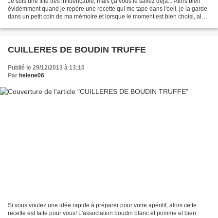
Je suis une fille très influençable, mais ça vous le savez déjà... Alors bien
évidemment quand je repère une recette qui me tape dans l'oeil, je la garde
dans un petit coin de ma mémoire et lorsque le moment est bien choisi, alors
zou! Je fonce! Ce dessert...
CUILLERES DE BOUDIN TRUFFE
Publié le 29/12/2013 à 13:10
Par
helene06
Si vous voulez une idée rapide à préparer pour votre apéritif, alors cette
recette est faite pour vous! L'association boudin blanc et pomme et bien