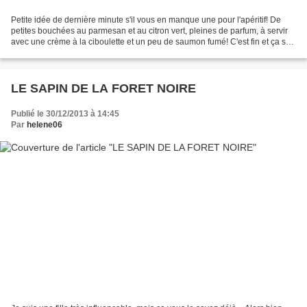
Petite idée de dernière minute s'il vous en manque une pour l'apéritif! De
petites bouchées au parmesan et au citron vert, pleines de parfum, à servir
avec une crème à la ciboulette et un peu de saumon fumé! C'est fin et ça se
mange sans faim... Pour...
LE SAPIN DE LA FORET NOIRE
Publié le 30/12/2013 à 14:45
Par
helene06