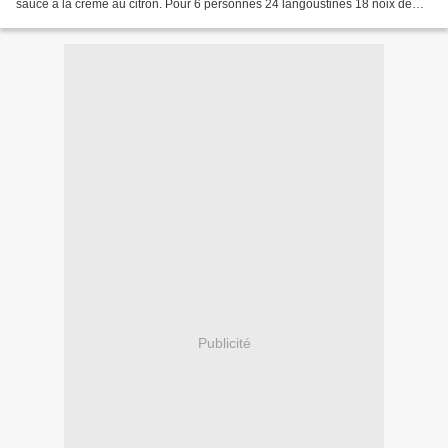
sauce à la crème au citron. Pour 6 personnes 24 langoustines 18 noix de
saint-jacques 2 citrons...
Publicité