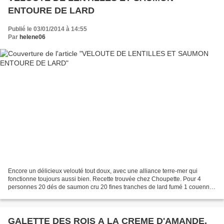
ENTOURE DE LARD
Publié le 03/01/2014 à 14:55
Par
helene06
Encore un délicieux velouté tout doux, avec une alliance terre-mer qui
fonctionne toujours aussi bien. Recette trouvée chez Choupette. Pour 4
personnes 20 dés de saumon cru 20 fines tranches de lard fumé 1 couenne
de lard fumé 150g de lentilles vertes...
GALETTE DES ROIS A LA CREME D'AMANDE,