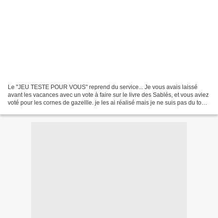
Le "JEU TESTE POUR VOUS" reprend du service... Je vous avais laissé
avant les vacances avec un vote à faire sur le livre des Sablés, et vous aviez
voté pour les cornes de gazellle. je les ai réalisé mais je ne suis pas du tout
convaincue par la recette...