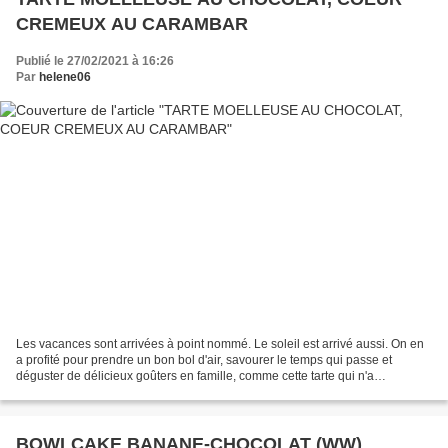
CREMEUX AU CARAMBAR
Publié le 27/02/2021 à 16:26
Par
helene06
Les vacances sont arrivées à point nommé. Le soleil est arrivé aussi. On en
a profité pour prendre un bon bol d'air, savourer le temps qui passe et
déguster de délicieux goûters en famille, comme cette tarte qui n'a
malheureusement pas fait long feu et...
BOWLCAKE BANANE-CHOCOLAT (WW)