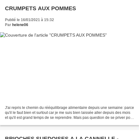
CRUMPETS AUX POMMES
Publié le 16/01/2021 à 15:32
Par
helene06
J'ai repris le chemin du rééquilibrage alimentaire depuis une semaine: parce
qu'il le faut bien et surtout car je me suis bien laissée aller depuis des mois
et qu'il est grand temps de se reprendre. Mais pas question de se priver pour
autant. Avec Weight...
BRIOCHES SUEDOISES A LA CANNELLE -