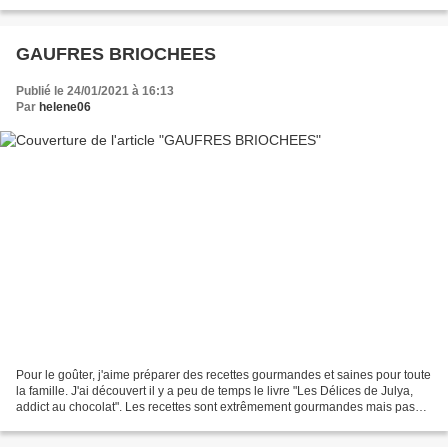
500g de pommes de terre 1 courge...
GAUFRES BRIOCHEES
Publié le 24/01/2021 à 16:13
Par
helene06
Pour le goûter, j'aime préparer des recettes gourmandes et saines pour toute
la famille. J'ai découvert il y a peu de temps le livre "Les Délices de Julya,
addict au chocolat". Les recettes sont extrêmement gourmandes mais pas
bourrées de calories et...