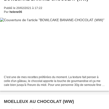
Publié le 20/02/2021 à 17:22
Par
helene06
C'est une de mes recettes préférées du moment. La texture fait penser à
celle d'un gâteau, le chocolat apporte la touche de gourmandise et ça me
cale bien jusqu'à l'heure du midi. Pour une personne 30g de semoule fine 1
cuil. à café de levure 1 oeuf 1...
MOELLEUX AU CHOCOLAT (WW)