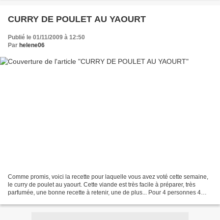
CURRY DE POULET AU YAOURT
Publié le 01/11/2009 à 12:50
Par
helene06
Comme promis, voici la recette pour laquelle vous avez voté cette semaine,
le curry de poulet au yaourt. Cette viande est très facile à préparer, très
parfumée, une bonne recette à retenir, une de plus... Pour 4 personnes 4
escalopes de poulet 1 gousse...