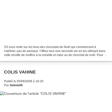
S'il vous reste sur les bras des chocolats de Noël qui commencent à
s'abîmer, pas de panique ! Offrez-leur une seconde vie en les utilisant dans
cette recette de muffins à la noisette et cœur au de chocolat de noël. Pour 12
muffins 4 oeufs 170g de sucre...
COLIS VAHINE
Publié le 05/08/2008 à 16:20
Par
helene06