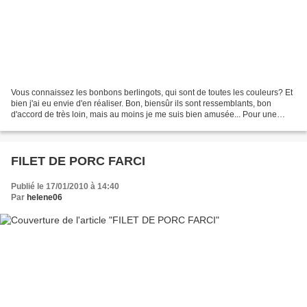
Vous connaissez les bonbons berlingots, qui sont de toutes les couleurs? Et
bien j'ai eu envie d'en réaliser. Bon, biensûr ils sont ressemblants, bon
d'accord de très loin, mais au moins je me suis bien amusée... Pour une
cinquantaine de bonbons 250g...
FILET DE PORC FARCI
Publié le 17/01/2010 à 14:40
Par
helene06