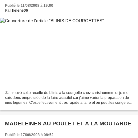
Publié le 11/08/2008 à 19:00
Par
helene06
J'ai trouvé cette recette de blinis à la courgette chez christhummm et je me
suis donc empressée de la faire aussitôt car j'aime varier la préparation de
mes légumes. C'est effectivement très rapide à faire et on peut les congeler
sans problème une fois...
MADELEINES AU POULET ET A LA MOUTARDE
Publié le 17/08/2008 à 08:52