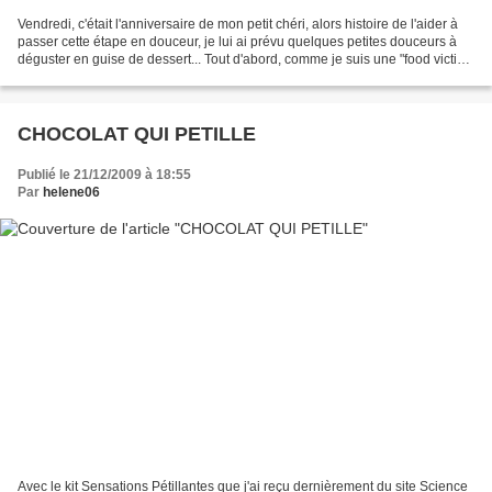
Vendredi, c'était l'anniversaire de mon petit chéri, alors histoire de l'aider à
passer cette étape en douceur, je lui ai prévu quelques petites douceurs à
déguster en guise de dessert... Tout d'abord, comme je suis une "food victim"
(ça se dit ça?),...
CHOCOLAT QUI PETILLE
Publié le 21/12/2009 à 18:55
Par
helene06
Avec le kit Sensations Pétillantes que j'ai reçu dernièrement du site Science