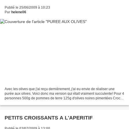
Publié le 25/06/2009 à 10:23
Par
helene06
Avec les olives que j'ai reçu dernièrement, j'ai eu envie de réaliser une
purée aux olives. Voici donc ma version qui était vraiment succulente! Pour 4
personnes 500g de pommes de terre 125g d'olives noires pimentées Croc
Frais 15cl d'huile d'olive lait...
PETITS CROISSANTS A L'APERITIF
Publié le 03/07/2009 à 13:00