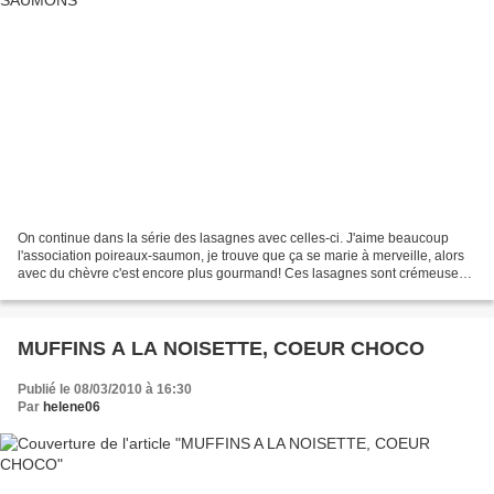
On continue dans la série des lasagnes avec celles-ci. J'aime beaucoup
l'association poireaux-saumon, je trouve que ça se marie à merveille, alors
avec du chèvre c'est encore plus gourmand! Ces lasagnes sont crémeuses à
souhait, bien parfumées et constituent...
MUFFINS A LA NOISETTE, COEUR CHOCO
Publié le 08/03/2010 à 16:30
Par
helene06