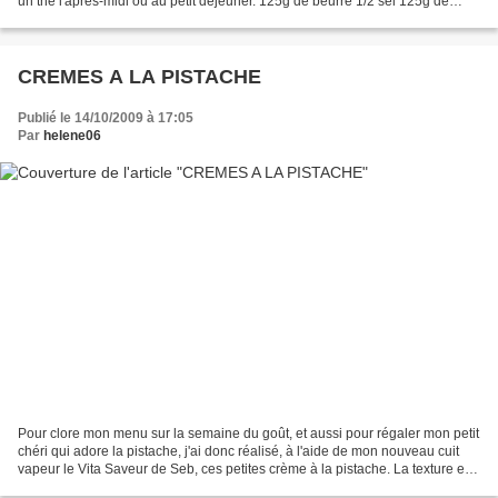
un thé l'après-midi ou au petit déjeuner. 125g de beurre 1/2 sel 125g de
sucre glace 150g de...
CREMES A LA PISTACHE
Publié le 14/10/2009 à 17:05
Par
helene06
Pour clore mon menu sur la semaine du goût, et aussi pour régaler mon petit
chéri qui adore la pistache, j'ai donc réalisé, à l'aide de mon nouveau cuit
vapeur le Vita Saveur de Seb, ces petites crème à la pistache. La texture est
crémeuse comme celles...