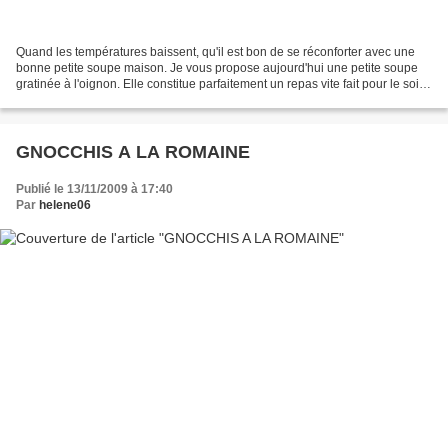
Quand les températures baissent, qu'il est bon de se réconforter avec une
bonne petite soupe maison. Je vous propose aujourd'hui une petite soupe
gratinée à l'oignon. Elle constitue parfaitement un repas vite fait pour le soir,
alors pourquoi s'en priver......
GNOCCHIS A LA ROMAINE
Publié le 13/11/2009 à 17:40
Par
helene06