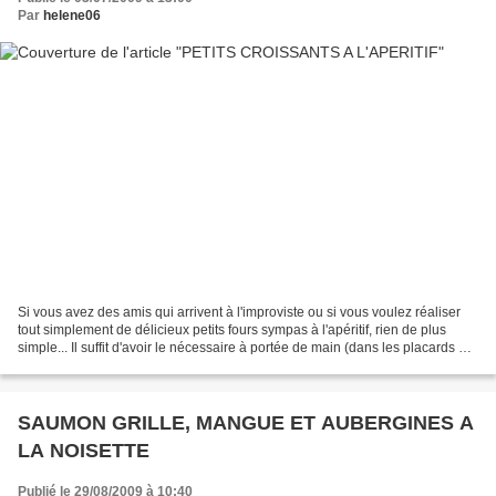
Par
helene06
Si vous avez des amis qui arrivent à l'improviste ou si vous voulez réaliser
tout simplement de délicieux petits fours sympas à l'apéritif, rien de plus
simple... Il suffit d'avoir le nécessaire à portée de main (dans les placards et
au congèl') et hop,...
SAUMON GRILLE, MANGUE ET AUBERGINES A
LA NOISETTE
Publié le 29/08/2009 à 10:40