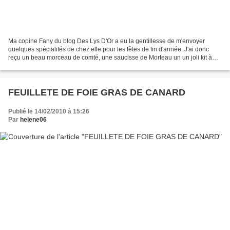
Ma copine Fany du blog Des Lys D'Or a eu la gentillesse de m'envoyer
quelques spécialités de chez elle pour les fêtes de fin d'année. J'ai donc
reçu un beau morceau de comté, une saucisse de Morteau un un joli kit à
cookies que vous retrouverez ici sur...
FEUILLETE DE FOIE GRAS DE CANARD
Publié le 14/02/2010 à 15:26
Par
helene06