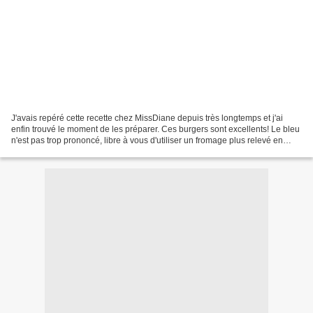
J'avais repéré cette recette chez MissDiane depuis très longtemps et j'ai
enfin trouvé le moment de les préparer. Ces burgers sont excellents! Le bleu
n'est pas trop prononcé, libre à vous d'utiliser un fromage plus relevé en
goût. On a beaucoup aimé,...