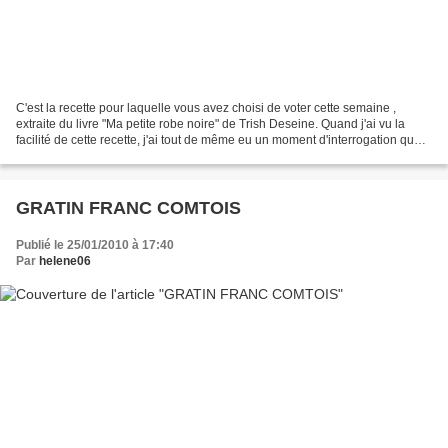
C'est la recette pour laquelle vous avez choisi de voter cette semaine ,
extraite du livre "Ma petite robe noire" de Trish Deseine. Quand j'ai vu la
facilité de cette recette, j'ai tout de même eu un moment d'interrogation quant
à la liste d'ingrédients....
GRATIN FRANC COMTOIS
Publié le 25/01/2010 à 17:40
Par
helene06