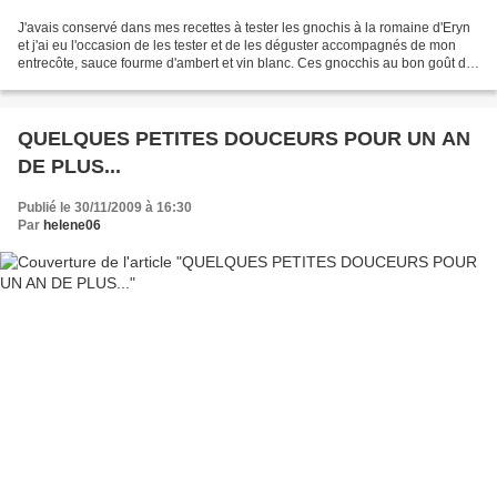
J'avais conservé dans mes recettes à tester les gnochis à la romaine d'Eryn
et j'ai eu l'occasion de les tester et de les déguster accompagnés de mon
entrecôte, sauce fourme d'ambert et vin blanc. Ces gnocchis au bon goût de
parmesan sont vraiment savoureux,...
QUELQUES PETITES DOUCEURS POUR UN AN
DE PLUS...
Publié le 30/11/2009 à 16:30
Par
helene06