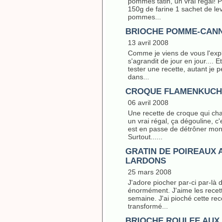
pommes tatin, un vrai régal!
150g de farine 1 sachet de le
pommes...
BRIOCHE POMME-CAN
13 avril 2008
Comme je viens de vous l'expl
s'agrandit de jour en jour....
tester une recette, autant je 
dans...
CROQUE FLAMENKUCH
06 avril 2008
Une recette de croque qui cha
un vrai régal, ça dégouline, c'
est en passe de détrôner mon 
Surtout......
GRATIN DE POIREAUX 
LARDONS
25 mars 2008
J'adore piocher par-ci par-là 
énormément. J'aime les recett
semaine. J'ai pioché cette rece
transformé...
BRIOCHE ROULEE AUX 