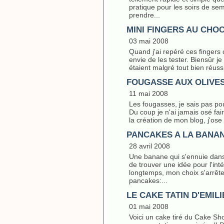
pratique pour les soirs de se
prendre...
MINI FINGERS AU CHOC
03 mai 2008
Quand j'ai repéré ces fingers c
envie de les tester. Biensûr je
étaient malgré tout bien réuss
FOUGASSE AUX OLIVE
11 mai 2008
Les fougasses, je sais pas pou
Du coup je n'ai jamais osé fai
la création de mon blog, j'ose
PANCAKES A LA BANA
28 avril 2008
Une banane qui s'ennuie dans 
de trouver une idée pour l'int
longtemps, mon choix s'arrête 
pancakes:...
LE CAKE TATIN D'EMILI
01 mai 2008
Voici un cake tiré du Cake Sho