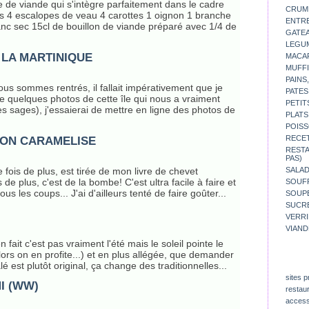
e de viande qui s'intègre parfaitement dans le cadre
CRUM
s 4 escalopes de veau 4 carottes 1 oignon 1 branche
ENTR
lanc sec 15cl de bouillon de viande préparé avec 1/4 de
GATE
LEGU
 LA MARTINIQUE
MACA
MUFFI
PAINS
us sommes rentrés, il fallait impérativement que je
PATES
e quelques photos de cette île qui nous a vraiment
PETIT
s sages), j'essaierai de mettre en ligne des photos de
PLATS
POISS
RECE
NON CARAMELISE
REST
PAS)
SALA
ne fois de plus, est tirée de mon livre de chevet
de plus, c'est de la bombe! C'est ultra facile à faire et
SOUF
us les coups... J'ai d'ailleurs tenté de faire goûter...
SOUP
SUCR
VERR
VIAND
 fait c'est pas vraiment l'été mais le soleil pointe le
ors on en profite...) et en plus allégée, que demander
 est plutôt original, ça change des traditionnelles...
sites p
I (WW)
restau
access