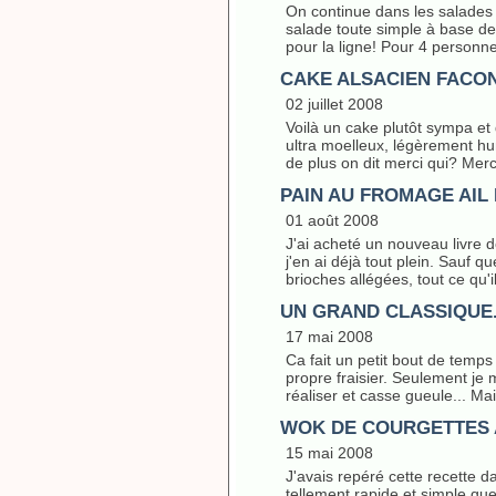
On continue dans les salades 
salade toute simple à base de b
pour la ligne! Pour 4 personn
CAKE ALSACIEN FACO
02 juillet 2008
Voilà un cake plutôt sympa et 
ultra moelleux, légèrement humi
de plus on dit merci qui? Merc
PAIN AU FROMAGE AIL
01 août 2008
J'ai acheté un nouveau livre d
j'en ai déjà tout plein. Sauf qu
brioches allégées, tout ce qu'
UN GRAND CLASSIQUE..
17 mai 2008
Ca fait un petit bout de temps
propre fraisier. Seulement je 
réaliser et casse gueule... Mais
WOK DE COURGETTES 
15 mai 2008
J'avais repéré cette recette da
tellement rapide et simple qu