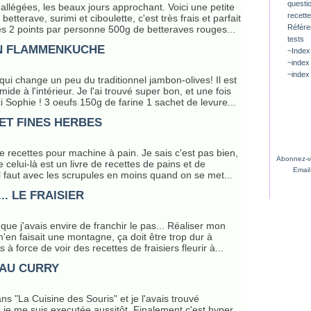
questio
allégées, les beaux jours approchant. Voici une petite
recette
etterave, surimi et ciboulette, c'est très frais et parfait
Référ
es 2 points par personne 500g de betteraves rouges...
tests
N FLAMMENKUCHE
~Index
~index
~index
qui change un peu du traditionnel jambon-olives! Il est
de à l'intérieur. Je l'ai trouvé super bon, et une fois
i Sophie ! 3 oeufs 150g de farine 1 sachet de levure...
 ET FINES HERBES
e recettes pour machine à pain. Je sais c'est pas bien,
Abonnez-vo
e celui-là est un livre de recettes de pains et de
Email
il faut avec les scrupules en moins quand on se met...
. LE FRAISIER
 que j'avais envire de franchir le pas... Réaliser mon
m'en faisait une montagne, ça doit être trop dur à
 à force de voir des recettes de fraisiers fleurir à...
AU CURRY
ns "La Cuisine des Souris" et je l'avais trouvé
e je me suis executée aussitôt. Finalement c'est hyper