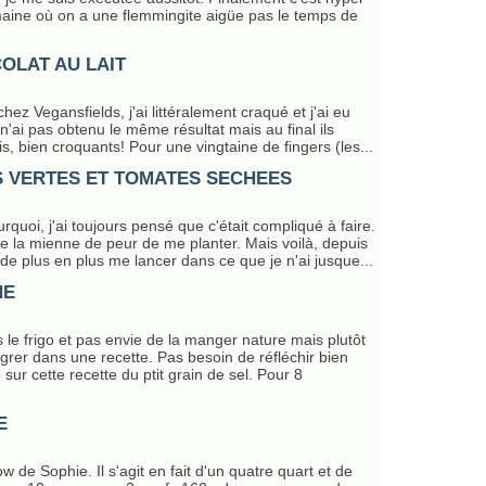
maine où on a une flemmingite aigüe pas le temps de
OLAT AU LAIT
hez Vegansfields, j'ai littéralement craqué et j'ai eu
 n'ai pas obtenu le même résultat mais au final ils
is, bien croquants! Pour une vingtaine de fingers (les...
S VERTES ET TOMATES SECHEES
rquoi, j'ai toujours pensé que c'était compliqué à faire.
re la mienne de peur de me planter. Mais voilà, depuis
 de plus en plus me lancer dans ce que je n'ai jusque...
NE
le frigo et pas envie de la manger nature mais plutôt
égrer dans une recette. Pas besoin de réfléchir bien
sur cette recette du ptit grain de sel. Pour 8
E
w de Sophie. Il s'agit en fait d'un quatre quart et de