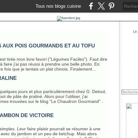
Tous nos blogs cuisine
Le
 AUX POIS GOURMANDS ET AU TOFU
 est tirée mon livre favori ("Légumes Faciles"). Faut dire
à faire j'ai pas réussi à prendre une belle photo. En
 fois que je tentais un plat chinois. Finalement...
RALINE
a quelques jours et plus particulièrement chez G. Detout,
 de pâte de praliné. Alors pour l'utiliser, j'ai
èmes trouvées sur le blog "Le Chaudron Gourmand" .
AMBON DE VICTOIRE
simples. Leur faire plaisir pourrait se résumer à une
s avec du jambon et un peu de ketchup. Mais alors