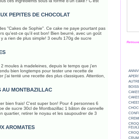
tous ces ingrédients sous la forme d'un cake? C'est
AUX PEPITES DE CHOCOLAT
 des "Cakes de Sophie". Ce cake ne paye pourtant pas
s qu'est-ce qu'il est bon! Bien beurré, avec un goût
 y a rien de plus simple! 3 oeufs 170g de sucre
Retrouve
ES
ur 2 moules à madeleines, depuis le temps que j'en
ttendu bien longtemps pour tester une recette de
ANNIV
j'ai tenté une recette des plus classiques. Attention,
APERI
AUTR
BOIS
S AU MONTBAZILLAC
CAKES
CAKES
CHEE
ter bien frais! C'est super bon! Pour 4 personnes 6
CHOC
upe de sucre 30cl de Montbazillac 1 bâton de cannelle
n quartier, retirer le noyau et les saupoudrer de 3
CONFI
CREM
CROQU
UX AROMATES
FEUIL
CROQ
CRUM