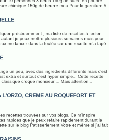
 Pour 10 personnes 3 oeufs 160g de sucre en poudre
vure chimique 150g de beurre mou Pour la garniture 5
NELLE
iquer précédemment , ma liste de recettes à tester
 Et autant je peux mettre plusieurs semaines mois pour
peux me lancer dans la foulée car une recette m'a tapé
E
nge un peu, avec des ingrédients différents mais c'est
est extra et surtout c'est hyper simple... Cette recette
classique croque monsieur.... Mais attention...
A L'ORZO, CREME AU ROQUEFORT ET
des recettes trouvées sur vos blogs. Ca m'inspire
es rapides que je peux refaire rapidement durant la
tte sur le blog Patisseriement Votre et même si j'ai fait
RAISINS