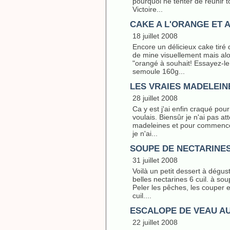
pourquoi ne tenter de réunir 
Victoire...
CAKE A L'ORANGE ET 
18 juillet 2008
Encore un délicieux cake tiré
de mine visuellement mais alor
"orangé à souhait! Essayez-le
semoule 160g...
LES VRAIES MADELEIN
28 juillet 2008
Ca y est j'ai enfin craqué po
voulais. Biensûr je n'ai pas a
madeleines et pour commencer 
je n'ai...
SOUPE DE NECTARINE
31 juillet 2008
Voilà un petit dessert à dégus
belles nectarines 6 cuil. à so
Peler les pêches, les couper e
cuil....
ESCALOPE DE VEAU A
22 juillet 2008