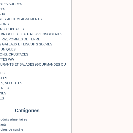
BLES SUCRES
EES
AUX
MES, ACCOMPAGNEMENTS
RONS
NS, CUPCAKES
, BRIOCHES ET AUTRES VIENNOISERIES
, RIZ, POMMES DE TERRE
S GATEAUX ET BISCUITS SUCRES
 UNIQUES
ONS, CRUSTACES
TTES WW
AURANTS ET BALADES (GOURMANDES OU
DES
FLES
ES, VELOUTES
ERIES
INES
ES
Catégories
roduits alimentaires
rants
oires de cuisine