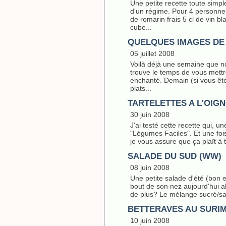
Une petite recette toute simpl
d'un régime. Pour 4 personne
de romarin frais 5 cl de vin b
cube...
QUELQUES IMAGES DE
05 juillet 2008
Voilà déjà une semaine que no
trouve le temps de vous mettr
enchanté. Demain (si vous ête
plats...
TARTELETTES A L'OIG
30 juin 2008
J'ai testé cette recette qui, u
"Légumes Faciles". Et une fois 
je vous assure que ça plaît à to
SALADE DU SUD (WW)
08 juin 2008
Une petite salade d'été (bon en
bout de son nez aujourd'hui al
de plus? Le mélange sucré/salé
BETTERAVES AU SURIM
10 juin 2008