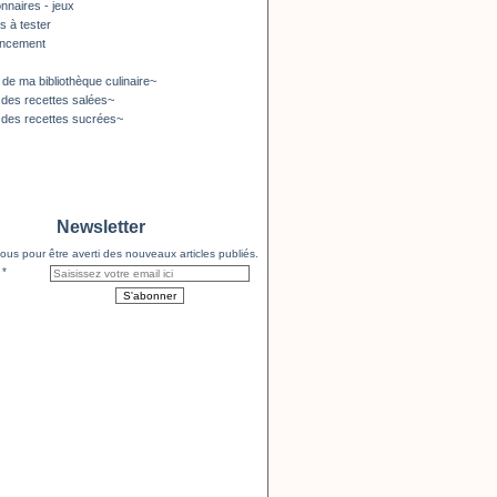
nnaires - jeux
s à tester
encement
 de ma bibliothèque culinaire~
 des recettes salées~
 des recettes sucrées~
Newsletter
us pour être averti des nouveaux articles publiés.