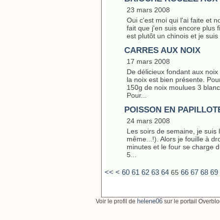
23 mars 2008
Oui c'est moi qui l'ai faite et 
fait que j'en suis encore plus f
est plutôt un chinois et je sui
CARRES AUX NOIX
17 mars 2008
De délicieux fondant aux noix 
la noix est bien présente. Po
150g de noix moulues 3 blancs
Pour...
POISSON EN PAPILLOT
24 mars 2008
Les soirs de semaine, je suis l
même...!). Alors je fouille à 
minutes et le four se charge du
5...
10
20
30
40
50
<<
<
60
61
62
63
64
66
67
68
69
65
helene06
Voir le profil de
sur le portail Overbl