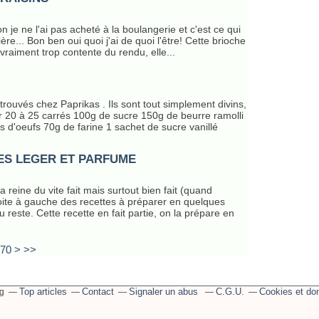
non je ne l'ai pas acheté à la boulangerie et c'est ce qui
ière... Bon ben oui quoi j'ai de quoi l'être! Cette brioche
s vraiment trop contente du rendu, elle...
trouvés chez Paprikas . Ils sont tout simplement divins,
ur 20 à 25 carrés 100g de sucre 150g de beurre ramolli
 d'oeufs 70g de farine 1 sachet de sucre vanillé
ES LEGER ET PARFUME
a reine du vite fait mais surtout bien fait (quand
droite à gauche des recettes à préparer en quelques
 reste. Cette recette en fait partie, on la prépare en
80
90
100
70
>
>>
Top articles
Contact
Signaler un abus
C.G.U.
Cookies et do
og