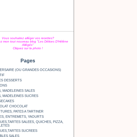
Vous souhaitez alléger vos recettes?
z mon tout nouveau blog "Les Délices D'Hélène
Allégés"
Cliquez sur la photo !
Pages
ERSAIRE (OU GRANDES OCCASIONS)
TIF
ES DESSERTS
SONS
, MADELEINES SALES
, MADELEINES SUCRES
SECAKES
OLAT CHOCOLAT
TURES, PATES A TARTINER
ES, ENTREMETS, YAOURTS
ES,TARTES SALEES, QUICHES, PIZZA,
LETES
UES,TARTES SUCREES
BLES SALES